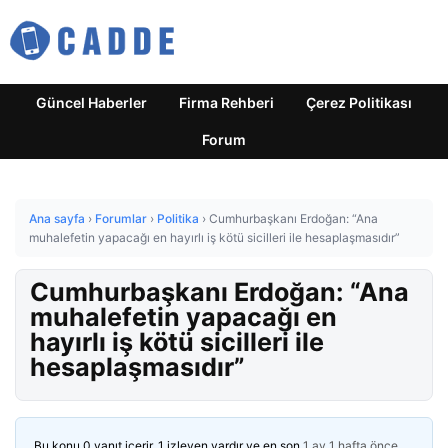
Güncel Haberler
Firma Rehberi
Çerez Politikası
Forum
Ana sayfa
›
Forumlar
›
Politika
›
Cumhurbaşkanı Erdoğan: “Ana
muhalefetin yapacağı en hayırlı iş kötü sicilleri ile hesaplaşmasıdır”
Cumhurbaşkanı Erdoğan: “Ana
muhalefetin yapacağı en
hayırlı iş kötü sicilleri ile
hesaplaşmasıdır”
Bu konu 0 yanıt içerir, 1 izleyen vardır ve en son
1 ay 1 hafta önce