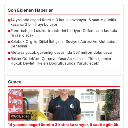
Son Eklenen Haberler
14 yaşında asgari ücretin 3 katını kazanıyor. 6 saatte günlük
■
kazancı 3 bin lirayı buluyor
Fenerbahçe, Lukaku transferini bitiriyor! Defansların korkulu
■
rüyası olacak
Kelebek.Org İle Dijital İletişimin Seviyeli Adresi Ve Muhabbet
■
Deneyimi
Meta’ya çocuk güvenliği davasında 567 milyon dolar ceza
■
Bakan Gürlek’ten Çerçeve Yasa Açıklaması: “Tüm İşlemler
■
Hukuk Devleti İlkeleri Doğrultusunda Yürütülecek”
Güncel
09/08/2026
14 yaşında asgari ücretin 3 katını kazanıyor. 6 saatte günlük