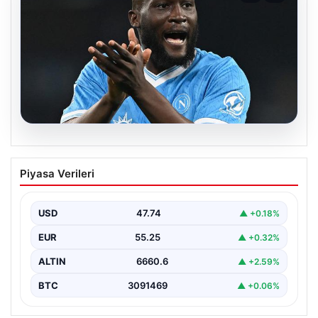
08.08.2026
Fenerbahçe, Lukaku transferini
Piyasa Verileri
bitiriyor! Defansların korkulu rüyası
olacak
USD
47.74
▲ +0.18%
EUR
55.25
▲ +0.32%
ALTIN
6660.6
▲ +2.59%
BTC
3091469
▲ +0.06%