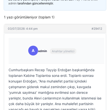
admin
tarafından güncellenmiştir.
1 yazı görüntüleniyor (toplam 1)
03/07/2026: 4:44 pm
#29412
A
admin
Anahtar yönetici
Cumhurbaşkanı Recep Tayyip Erdoğan başkanlığında
toplanan Kabine Toplantısı sona erdi. Toplantı sonrası
konuşan Erdoğan, “Ana muhalefet partisi içindeki
çatışmanın giderek makul zeminden çıkıp, kavgada
‘yumruk sayılmaz’ mantığına evrilmesi son derece
yanlıştır, bunda Alevi canlarımızın kullanılmak istenmesi ise
çok daha büyük bir yanlıştır. Ana muhalefet partisinin
yapacağı en hayırlı iş gerçekten cesaretleri varsa kötü