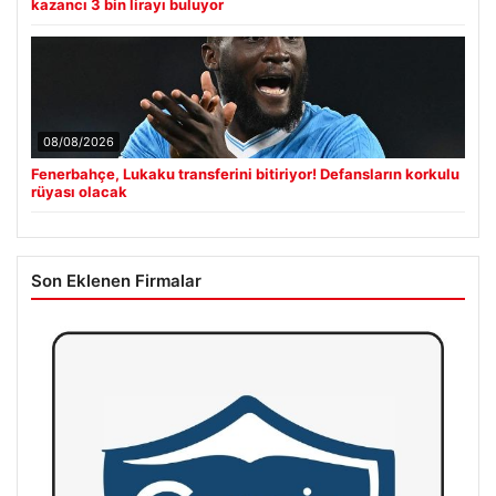
kazancı 3 bin lirayı buluyor
08/08/2026
Fenerbahçe, Lukaku transferini bitiriyor! Defansların korkulu
rüyası olacak
Son Eklenen Firmalar