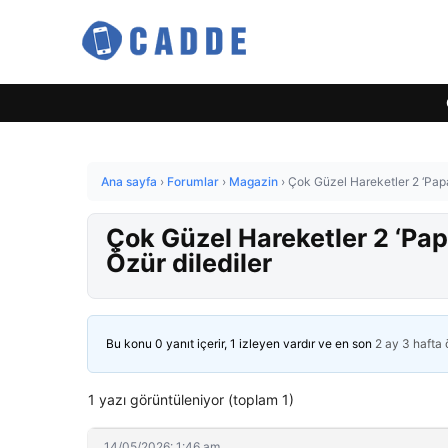
Ana sayfa
›
Forumlar
›
Magazin
›
Çok Güzel Hareketler 2 ‘Papa
Çok Güzel Hareketler 2 ‘Pap
Özür dilediler
Bu konu 0 yanıt içerir, 1 izleyen vardır ve en son
2 ay 3 hafta
1 yazı görüntüleniyor (toplam 1)
14/05/2026: 1:46 am