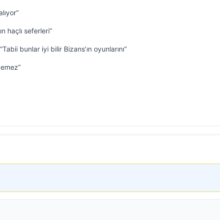
alıyor”
n haçlı seferleri”
Tabii bunlar iyi bilir Bizans’ın oyunlarını”
 yemez”