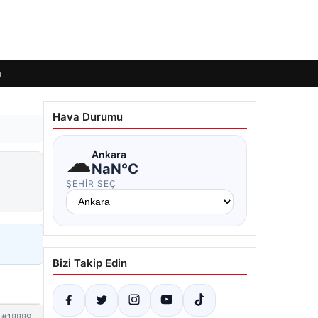
m
Hava Durumu
☁
Ankara
NaN°C
ŞEHIR SEÇ
Bizi Takip Edin
#18889