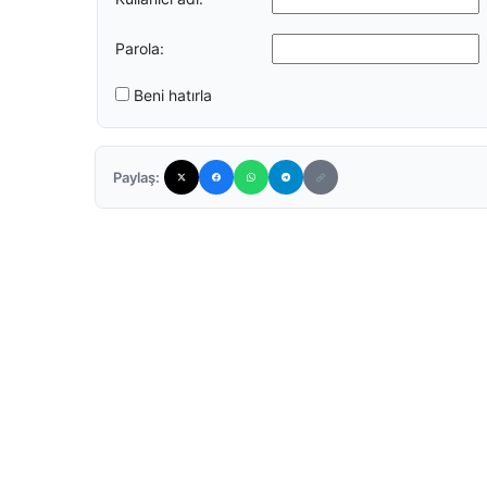
Parola:
Beni hatırla
Paylaş: