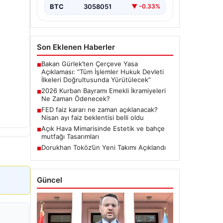
BTC
3058051
▼ -0.33%
Son Eklenen Haberler
Bakan Gürlek’ten Çerçeve Yasa
■
Açıklaması: “Tüm İşlemler Hukuk Devleti
İlkeleri Doğrultusunda Yürütülecek”
2026 Kurban Bayramı Emekli İkramiyeleri
■
Ne Zaman Ödenecek?
FED faiz kararı ne zaman açıklanacak?
■
Nisan ayı faiz beklentisi belli oldu
Açık Hava Mimarisinde Estetik ve bahçe
■
mutfağı Tasarımları
Dorukhan Toköz’ün Yeni Takımı Açıklandı
■
Güncel