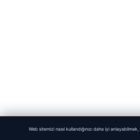
© 2026 Cadde – Güncel Haberler
Web sitemizi nasıl kullandığınızı daha iyi anlayabilmek,