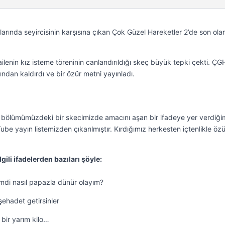
arında seyircisinin karşısına çıkan Çok Güzel Hareketler 2’de son ola
 ailenin kız isteme töreninin canlandırıldığı skeç büyük tepki çekti. ÇG
ndan kaldırdı ve bir özür metni yayınladı.
 bölümümüzdeki bir skecimizde amacını aşan bir ifadeye yer verdiğim
Tube yayın listemizden çıkarılmıştır. Kırdığımız herkesten içtenlikle özü
lgili ifadelerden bazıları şöyle:
mdi nasıl papazla dünür olayım?
 şehadet getirsinler
 bir yarım kilo…