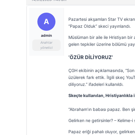
Pazartesi akşamları Star TV ekranl
A
“Papaz Olduk” skeci yayınlandı.
admin
Müslüman bir aile ile Hristiyan bir
Anahtar
gelen tepkiler üzerine bölümü yayı
yönetici
‘ÖZÜR DİLİYORUZ’
ÇGH ekibinin açıklamasında, “Son
üzülerek fark ettik. İlgili skeç You
diliyoruz.” ifadeleri kullanıldı.
Skeçte kullanılan, Hristiyanlıkla i
“Abraham’ın babası papaz. Ben şi
Gelirken ne getirsinler? – Kelime-i
Papaz eriği pahalı oluyor, gelirken