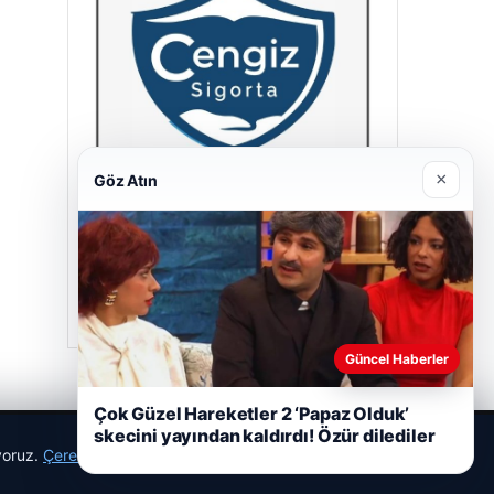
×
Göz Atın
Cengiz Sigorta
23/06/2026
Güncel Haberler
Çok Güzel Hareketler 2 ‘Papaz Olduk’
skecini yayından kaldırdı! Özür dilediler
ıyoruz.
Çerez Politikamız
Reddet
Kabul Et