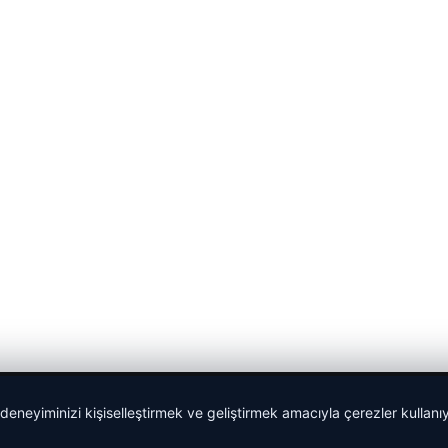
 deneyiminizi kişiselleştirmek ve geliştirmek amacıyla çerezler kullan
malta dil okulları
|
lemagrup.com.tr