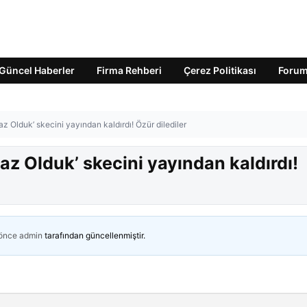
Güncel Haberler
Firma Rehberi
Çerez Politikası
Foru
z Olduk’ skecini yayından kaldırdı! Özür dilediler
az Olduk’ skecini yayından kaldırdı!
 önce
admin
tarafından güncellenmiştir.