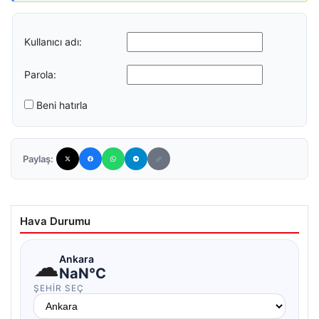
Kullanıcı adı:
Parola:
Beni hatırla
Paylaş:
Hava Durumu
☁
Ankara
NaN°C
ŞEHIR SEÇ