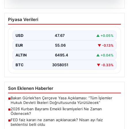
05.08.2026
2026 Kurban Bayramı Emekli
Piyasa Verileri
İkramiyeleri Ne Zaman Ödenecek?
Yaklaşan 2026 Kurban Bayramı nedeniyle, yaklaşık 17
milyon emekli vatandaşın gözü kulağı bayram
USD
47.67
▲ +0.05%
ikramiyesi…
EUR
55.06
▼ -0.13%
ALTIN
6495.4
▲ +0.04%
BTC
3058051
▼ -0.33%
Son Eklenen Haberler
Bakan Gürlek’ten Çerçeve Yasa Açıklaması: “Tüm İşlemler
■
Hukuk Devleti İlkeleri Doğrultusunda Yürütülecek”
2026 Kurban Bayramı Emekli İkramiyeleri Ne Zaman
■
Ödenecek?
FED faiz kararı ne zaman açıklanacak? Nisan ayı faiz
■
beklentisi belli oldu