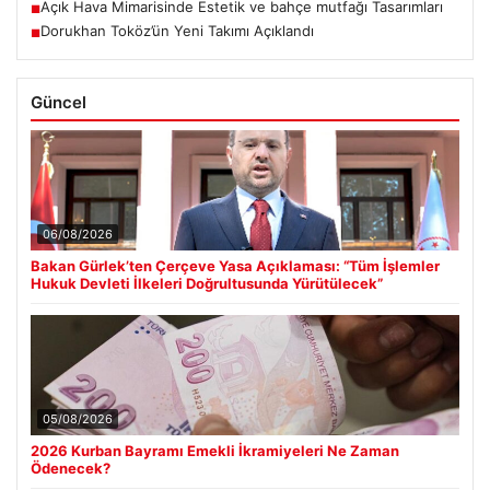
Açık Hava Mimarisinde Estetik ve bahçe mutfağı Tasarımları
■
Dorukhan Toköz’ün Yeni Takımı Açıklandı
■
Güncel
06/08/2026
Bakan Gürlek’ten Çerçeve Yasa Açıklaması: “Tüm İşlemler
Hukuk Devleti İlkeleri Doğrultusunda Yürütülecek”
05/08/2026
2026 Kurban Bayramı Emekli İkramiyeleri Ne Zaman
Ödenecek?