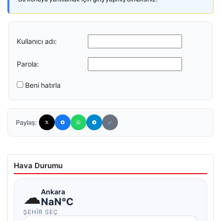
Kullanıcı adı:
Parola:
Beni hatırla
Paylaş:
Hava Durumu
☁
Ankara
NaN°C
ŞEHIR SEÇ