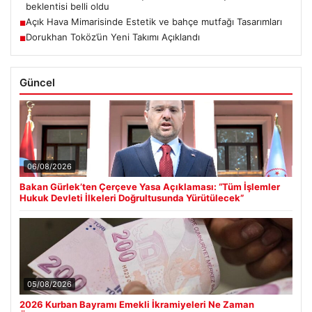
beklentisi belli oldu
Açık Hava Mimarisinde Estetik ve bahçe mutfağı Tasarımları
■
Dorukhan Toköz’ün Yeni Takımı Açıklandı
■
Güncel
06/08/2026
Bakan Gürlek’ten Çerçeve Yasa Açıklaması: “Tüm İşlemler
Hukuk Devleti İlkeleri Doğrultusunda Yürütülecek”
05/08/2026
2026 Kurban Bayramı Emekli İkramiyeleri Ne Zaman