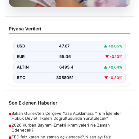
05.08.2026
2026 Kurban Bayramı Emekli
Piyasa Verileri
İkramiyeleri Ne Zaman Ödenecek?
Yaklaşan 2026 Kurban Bayramı nedeniyle, yaklaşık 17
milyon emekli vatandaşın gözü kulağı bayram
USD
47.67
▲ +0.05%
ikramiyesi…
EUR
55.06
▼ -0.13%
ALTIN
6495.4
▲ +0.04%
BTC
3058051
▼ -0.33%
Son Eklenen Haberler
Bakan Gürlek’ten Çerçeve Yasa Açıklaması: “Tüm İşlemler
■
Hukuk Devleti İlkeleri Doğrultusunda Yürütülecek”
2026 Kurban Bayramı Emekli İkramiyeleri Ne Zaman
■
Ödenecek?
FED faiz kararı ne zaman açıklanacak? Nisan ayı faiz
■