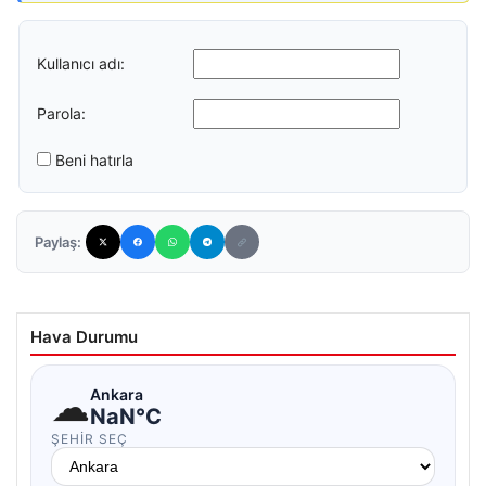
Kullanıcı adı:
Parola:
Beni hatırla
Paylaş:
Hava Durumu
☁
Ankara
NaN°C
ŞEHIR SEÇ