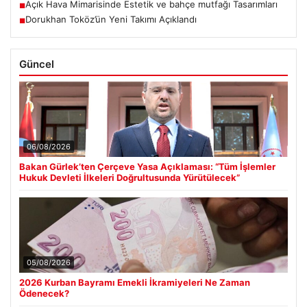
Açık Hava Mimarisinde Estetik ve bahçe mutfağı Tasarımları
■
Dorukhan Toköz’ün Yeni Takımı Açıklandı
■
Güncel
06/08/2026
Bakan Gürlek’ten Çerçeve Yasa Açıklaması: “Tüm İşlemler
Hukuk Devleti İlkeleri Doğrultusunda Yürütülecek”
05/08/2026
2026 Kurban Bayramı Emekli İkramiyeleri Ne Zaman
Ödenecek?