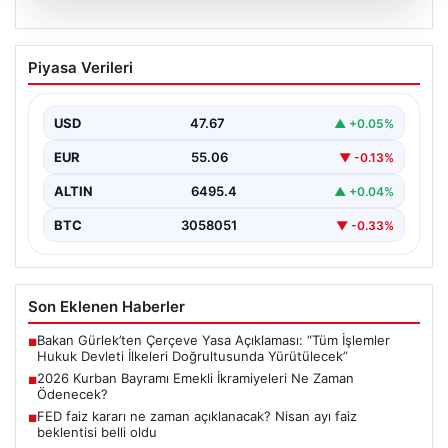
05.08.2026
2026 Kurban Bayramı Emekli
Piyasa Verileri
İkramiyeleri Ne Zaman Ödenecek?
Yaklaşan 2026 Kurban Bayramı nedeniyle, yaklaşık 17
milyon emekli vatandaşın gözü kulağı bayram
USD
47.67
▲ +0.05%
ikramiyesi…
EUR
55.06
▼ -0.13%
ALTIN
6495.4
▲ +0.04%
BTC
3058051
▼ -0.33%
Son Eklenen Haberler
Bakan Gürlek’ten Çerçeve Yasa Açıklaması: “Tüm İşlemler
■
Hukuk Devleti İlkeleri Doğrultusunda Yürütülecek”
2026 Kurban Bayramı Emekli İkramiyeleri Ne Zaman
■
Ödenecek?
FED faiz kararı ne zaman açıklanacak? Nisan ayı faiz
■
beklentisi belli oldu