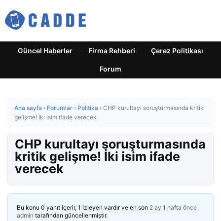
Güncel Haberler
Firma Rehberi
Çerez Politikası
Forum
Ana sayfa
›
Forumlar
›
Politika
›
CHP kurultayı soruşturmasında kritik
gelişme! İki isim ifade verecek
CHP kurultayı soruşturmasında
kritik gelişme! İki isim ifade
verecek
Bu konu 0 yanıt içerir, 1 izleyen vardır ve en son
2 ay 1 hafta önce
admin
tarafından güncellenmiştir.