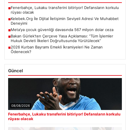
Fenerbahçe, Lukaku transferini bitiriyor! Defansların korkulu
■
rüyası olacak
Kelebek.Org İle Dijital İletişimin Seviyeli Adresi Ve Muhabbet
■
Deneyimi
Meta’ya çocuk güvenliği davasında 567 milyon dolar ceza
■
Bakan Gürlek’ten Çerçeve Yasa Açıklaması: “Tüm İşlemler
■
Hukuk Devleti İlkeleri Doğrultusunda Yürütülecek”
2026 Kurban Bayramı Emekli İkramiyeleri Ne Zaman
■
Ödenecek?
Güncel
08/08/2026
Fenerbahçe, Lukaku transferini bitiriyor! Defansların korkulu
rüyası olacak