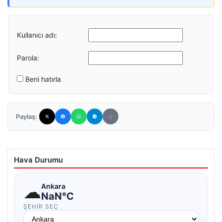
Kullanıcı adı:
Parola:
Beni hatırla
Paylaş:
Hava Durumu
☁
Ankara
NaN°C
ŞEHIR SEÇ