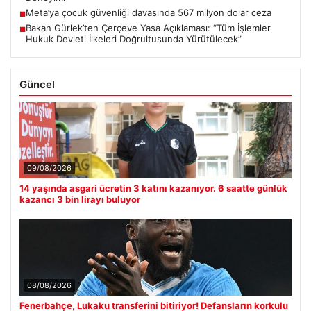
Meta’ya çocuk güvenliği davasında 567 milyon dolar ceza
■
Bakan Gürlek’ten Çerçeve Yasa Açıklaması: “Tüm İşlemler
■
Hukuk Devleti İlkeleri Doğrultusunda Yürütülecek”
Güncel
09/08/2026
14 yaşında asgari ücretin 3 katını kazanıyor. 6 saatte günlük
kazancı 3 bin lirayı buluyor
08/08/2026
Fenerbahçe, Lukaku transferini bitiriyor! Defansların korkulu