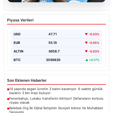
08.08.2026
Fenerbahçe, Lukaku transferini
Piyasa Verileri
bitiriyor! Defansların korkulu rüyası
olacak
USD
47.71
▼ -0.03%
EUR
55.19
▼ -0.05%
ALTIN
6658.7
▼ -0.03%
BTC
3096839
▲ +0.17%
Son Eklenen Haberler
14 yaşında asgari ücretin 3 katını kazanıyor. 6 saatte günlük
■
kazancı 3 bin lirayı buluyor
Fenerbahçe, Lukaku transferini bitiriyor! Defansların korkulu
■
rüyası olacak
Kelebek.Org İle Dijital İletişimin Seviyeli Adresi Ve Muhabbet
■
Deneyimi