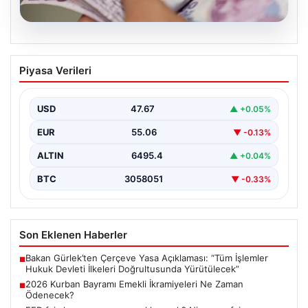
05.08.2026
2026 Kurban Bayramı Emekli
Piyasa Verileri
İkramiyeleri Ne Zaman Ödenecek?
Yaklaşan 2026 Kurban Bayramı nedeniyle, yaklaşık 17
milyon emekli vatandaşın gözü kulağı bayram
USD
47.67
▲ +0.05%
ikramiyesi…
EUR
55.06
▼ -0.13%
ALTIN
6495.4
▲ +0.04%
BTC
3058051
▼ -0.33%
Son Eklenen Haberler
Bakan Gürlek’ten Çerçeve Yasa Açıklaması: “Tüm İşlemler
■
Hukuk Devleti İlkeleri Doğrultusunda Yürütülecek”
2026 Kurban Bayramı Emekli İkramiyeleri Ne Zaman
■
Ödenecek?