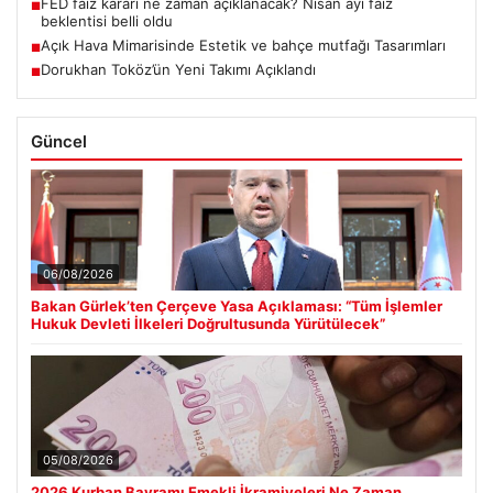
FED faiz kararı ne zaman açıklanacak? Nisan ayı faiz
■
beklentisi belli oldu
Açık Hava Mimarisinde Estetik ve bahçe mutfağı Tasarımları
■
Dorukhan Toköz’ün Yeni Takımı Açıklandı
■
Güncel
06/08/2026
Bakan Gürlek’ten Çerçeve Yasa Açıklaması: “Tüm İşlemler
Hukuk Devleti İlkeleri Doğrultusunda Yürütülecek”
05/08/2026
2026 Kurban Bayramı Emekli İkramiyeleri Ne Zaman