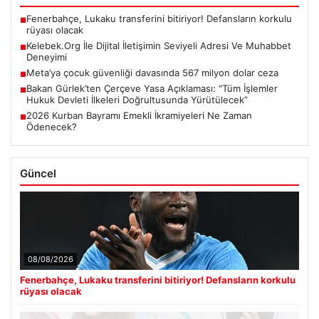
Fenerbahçe, Lukaku transferini bitiriyor! Defansların korkulu
■
rüyası olacak
Kelebek.Org İle Dijital İletişimin Seviyeli Adresi Ve Muhabbet
■
Deneyimi
Meta’ya çocuk güvenliği davasında 567 milyon dolar ceza
■
Bakan Gürlek’ten Çerçeve Yasa Açıklaması: “Tüm İşlemler
■
Hukuk Devleti İlkeleri Doğrultusunda Yürütülecek”
2026 Kurban Bayramı Emekli İkramiyeleri Ne Zaman
■
Ödenecek?
Güncel
08/08/2026
Fenerbahçe, Lukaku transferini bitiriyor! Defansların korkulu
rüyası olacak