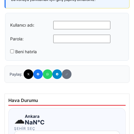
Kullanıcı adı:
Parola:
Beni hatırla
Paylaş:
Hava Durumu
☁
Ankara
NaN°C
ŞEHIR SEÇ