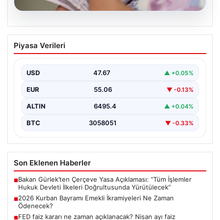
05.08.2026
2026 Kurban Bayramı Emekli
Piyasa Verileri
İkramiyeleri Ne Zaman Ödenecek?
Yaklaşan 2026 Kurban Bayramı nedeniyle, yaklaşık 17
milyon emekli vatandaşın gözü kulağı bayram
USD
47.67
▲ +0.05%
ikramiyesi…
EUR
55.06
▼ -0.13%
ALTIN
6495.4
▲ +0.04%
BTC
3058051
▼ -0.33%
Son Eklenen Haberler
Bakan Gürlek’ten Çerçeve Yasa Açıklaması: “Tüm İşlemler
■
Hukuk Devleti İlkeleri Doğrultusunda Yürütülecek”
2026 Kurban Bayramı Emekli İkramiyeleri Ne Zaman
■
Ödenecek?
FED faiz kararı ne zaman açıklanacak? Nisan ayı faiz
■