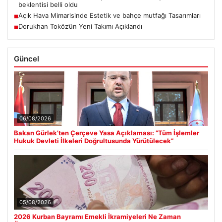
beklentisi belli oldu
Açık Hava Mimarisinde Estetik ve bahçe mutfağı Tasarımları
■
Dorukhan Toköz’ün Yeni Takımı Açıklandı
■
Güncel
06/08/2026
Bakan Gürlek’ten Çerçeve Yasa Açıklaması: “Tüm İşlemler
Hukuk Devleti İlkeleri Doğrultusunda Yürütülecek”
05/08/2026
2026 Kurban Bayramı Emekli İkramiyeleri Ne Zaman