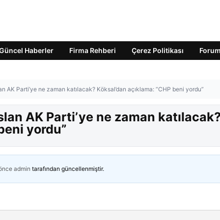
Güncel Haberler
Firma Rehberi
Çerez Politikası
Foru
n AK Parti’ye ne zaman katılacak? Köksal’dan açıklama: “CHP beni yordu”
lan AK Parti’ye ne zaman katılacak
beni yordu”
 önce
admin
tarafından güncellenmiştir.