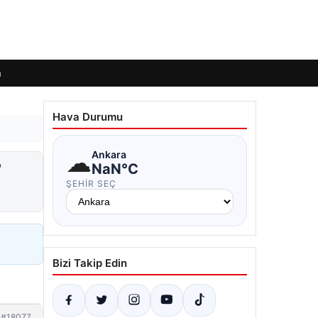
m
Hava Durumu
☁
Ankara
?
NaN°C
ŞEHIR SEÇ
Bizi Takip Edin
#18077