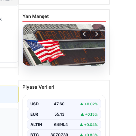
Yan Manşet
K
04.08.2026
FED faiz kararı ne zaman
Piyasa Verileri
açıklanacak? Nisan ayı
faiz beklentisi belli oldu
USD
47.60
▲ +0.02%
EUR
55.13
▲ +0.15%
ALTIN
6498.4
▲ +0.04%
BTC
3070739
▲ +0.83%