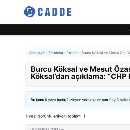
Ana sayfa
›
Forumlar
›
Politika
›
Burcu Köksal ve Mesut Özasla
Burcu Köksal ve Mesut Özas
Köksal’dan açıklama: “CHP 
Bu konu 0 yanıt içerir, 1 izleyen vardır ve en son
2 ay 3 hafta
1 yazı görüntüleniyor (toplam 1)
10/05/2026: 7:53 pm