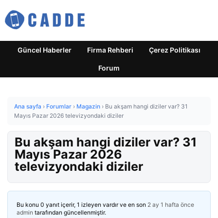
Güncel Haberler
Firma Rehberi
Çerez Politikası
Forum
Ana sayfa
›
Forumlar
›
Magazin
›
Bu akşam hangi diziler var? 31
Mayıs Pazar 2026 televizyondaki diziler
Bu akşam hangi diziler var? 31
Mayıs Pazar 2026
televizyondaki diziler
Bu konu 0 yanıt içerir, 1 izleyen vardır ve en son
2 ay 1 hafta önce
admin
tarafından güncellenmiştir.