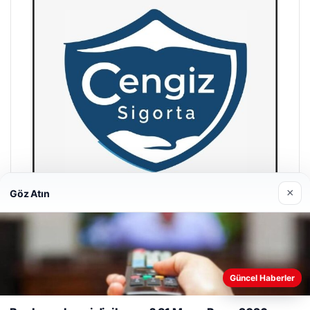
×
Göz Atın
Hastaş Beton
26/05/2026
Web sitemizi nasıl kullandığınızı daha iyi anlayabilmek,
Güncel Haberler
deneyiminizi kişiselleştirmek ve geliştirmek amacıyla çerezler
kullanıyoruz.
Çerez Politikamız