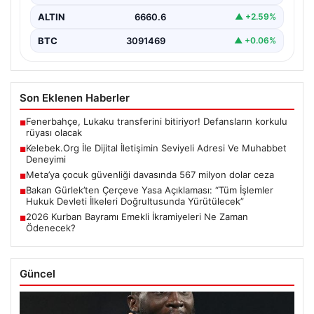
ALTIN
6660.6
▲ +2.59%
BTC
3091469
▲ +0.06%
Son Eklenen Haberler
Fenerbahçe, Lukaku transferini bitiriyor! Defansların korkulu
■
rüyası olacak
Kelebek.Org İle Dijital İletişimin Seviyeli Adresi Ve Muhabbet
■
Deneyimi
Meta’ya çocuk güvenliği davasında 567 milyon dolar ceza
■
Bakan Gürlek’ten Çerçeve Yasa Açıklaması: “Tüm İşlemler
■
Hukuk Devleti İlkeleri Doğrultusunda Yürütülecek”
2026 Kurban Bayramı Emekli İkramiyeleri Ne Zaman
■
Ödenecek?
Güncel