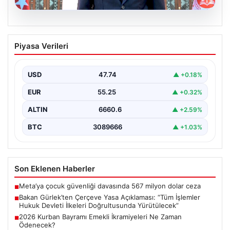
06.08.2026
Bakan Gürlek’ten Çerçeve Yasa
Piyasa Verileri
Açıklaması: “Tüm İşlemler Hukuk
Devleti İlkeleri Doğrultusunda
Yürütülecek”
USD
47.74
▲ +0.18%
Adalet Bakanı Akın Gürlek, terörle mücadelede yeni bir
EUR
55.25
▲ +0.32%
dönemi başlatacak çerçeve yasanın Meclis'te kabul…
ALTIN
6660.6
▲ +2.59%
BTC
3089666
▲ +1.03%
Son Eklenen Haberler
Meta’ya çocuk güvenliği davasında 567 milyon dolar ceza
■
Bakan Gürlek’ten Çerçeve Yasa Açıklaması: “Tüm İşlemler
■
Hukuk Devleti İlkeleri Doğrultusunda Yürütülecek”
2026 Kurban Bayramı Emekli İkramiyeleri Ne Zaman
■
Ödenecek?