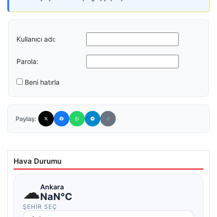
Kullanıcı adı:
Parola:
Beni hatırla
Paylaş:
Hava Durumu
☁
Ankara
NaN°C
ŞEHIR SEÇ