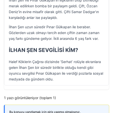
İlhan Şen ve Pınar Gülkapan’ın ilişkisinin bitip bitmediği
merak edilirken bomba bir paylaşım geldi. Çift, Özcan
Deniz’in evine misafir olarak gitti. Çifti Samar Dadgar’ın
karşıladığı anlar ise paylaşıldı.
İlhan Şen uzun süredir Pınar Gülkapan ile beraber.
Gözlerden uzak olmayı tercih eden çiftin zaman zaman
yaş farkı gündeme geliyor. İkili arasında 6 yaş fark var.
İLHAN ŞEN SEVGİLİSİ KİM?
Halef Köklerin Çağrısı dizisinde ‘Serhat’ rolüyle ekranlara
gelen İlhan Şen bir süredir birlikte olduğu kendi gibi
oyuncu sevgilisi Pınar Gülkapan ile verdiği pozlarla sosyal
medyada da gündem oldu.
1 yazı görüntüleniyor (toplam 1)
Bu konuyu yanıtlamak için giriş yapmış olmalısınız.