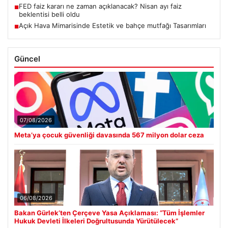
FED faiz kararı ne zaman açıklanacak? Nisan ayı faiz
■
beklentisi belli oldu
Açık Hava Mimarisinde Estetik ve bahçe mutfağı Tasarımları
■
Güncel
07/08/2026
Meta’ya çocuk güvenliği davasında 567 milyon dolar ceza
06/08/2026
Bakan Gürlek’ten Çerçeve Yasa Açıklaması: “Tüm İşlemler
Hukuk Devleti İlkeleri Doğrultusunda Yürütülecek”