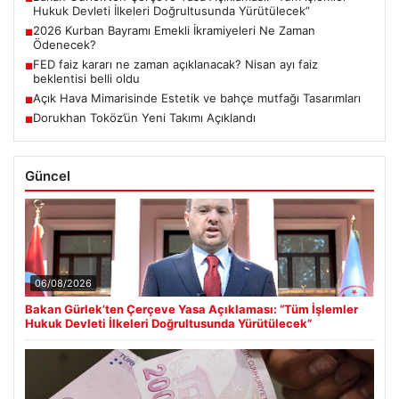
Hukuk Devleti İlkeleri Doğrultusunda Yürütülecek”
2026 Kurban Bayramı Emekli İkramiyeleri Ne Zaman
■
Ödenecek?
FED faiz kararı ne zaman açıklanacak? Nisan ayı faiz
■
beklentisi belli oldu
Açık Hava Mimarisinde Estetik ve bahçe mutfağı Tasarımları
■
Dorukhan Toköz’ün Yeni Takımı Açıklandı
■
Güncel
06/08/2026
Bakan Gürlek’ten Çerçeve Yasa Açıklaması: “Tüm İşlemler
Hukuk Devleti İlkeleri Doğrultusunda Yürütülecek”