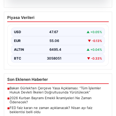
05.08.2026
2026 Kurban Bayramı Emekli
Piyasa Verileri
İkramiyeleri Ne Zaman Ödenecek?
Yaklaşan 2026 Kurban Bayramı nedeniyle, yaklaşık 17
milyon emekli vatandaşın gözü kulağı bayram
USD
47.67
▲ +0.05%
ikramiyesi…
EUR
55.06
▼ -0.13%
ALTIN
6495.4
▲ +0.04%
BTC
3058051
▼ -0.33%
Son Eklenen Haberler
Bakan Gürlek’ten Çerçeve Yasa Açıklaması: “Tüm İşlemler
■
Hukuk Devleti İlkeleri Doğrultusunda Yürütülecek”
2026 Kurban Bayramı Emekli İkramiyeleri Ne Zaman
■
Ödenecek?
FED faiz kararı ne zaman açıklanacak? Nisan ayı faiz
■
beklentisi belli oldu