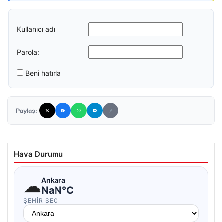
Kullanıcı adı:
Parola:
Beni hatırla
Paylaş:
Hava Durumu
☁
Ankara
NaN°C
ŞEHIR SEÇ