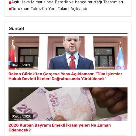
Açık Hava Mimarisinde Estetik ve bahçe mutfağı Tasarımları
■
Dorukhan Toköz’ün Yeni Takımı Açıklandı
■
Güncel
06/08/2026
Bakan Gürlek’ten Çerçeve Yasa Açıklaması: “Tüm İşlemler
Hukuk Devleti İlkeleri Doğrultusunda Yürütülecek”
05/08/2026
2026 Kurban Bayramı Emekli İkramiyeleri Ne Zaman
Ödenecek?