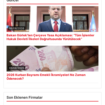
Güncel
06/08/2026
Bakan Gürlek’ten Çerçeve Yasa Açıklaması: “Tüm İşlemler
Hukuk Devleti İlkeleri Doğrultusunda Yürütülecek”
05/08/2026
2026 Kurban Bayramı Emekli İkramiyeleri Ne Zaman
Ödenecek?
Son Eklenen Firmalar