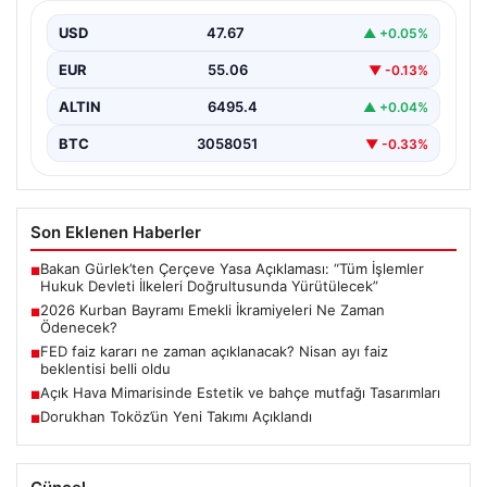
Yaklaşan 2026 Kurban Bayramı nedeniyle, yaklaşık 17
milyon emekli vatandaşın gözü kulağı bayram
USD
47.67
▲ +0.05%
ikramiyesi…
EUR
55.06
▼ -0.13%
ALTIN
6495.4
▲ +0.04%
BTC
3058051
▼ -0.33%
Son Eklenen Haberler
Bakan Gürlek’ten Çerçeve Yasa Açıklaması: “Tüm İşlemler
■
Hukuk Devleti İlkeleri Doğrultusunda Yürütülecek”
2026 Kurban Bayramı Emekli İkramiyeleri Ne Zaman
■
Ödenecek?
FED faiz kararı ne zaman açıklanacak? Nisan ayı faiz
■
beklentisi belli oldu
Açık Hava Mimarisinde Estetik ve bahçe mutfağı Tasarımları
■
Dorukhan Toköz’ün Yeni Takımı Açıklandı
■