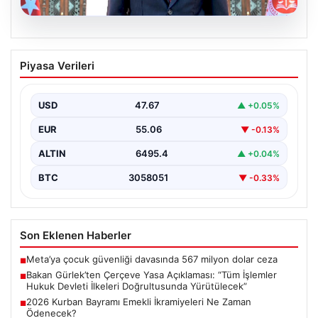
06.08.2026
Bakan Gürlek’ten Çerçeve Yasa
Piyasa Verileri
Açıklaması: “Tüm İşlemler Hukuk
Devleti İlkeleri Doğrultusunda
Yürütülecek”
USD
47.67
▲ +0.05%
Adalet Bakanı Akın Gürlek, terörle mücadelede yeni bir
EUR
55.06
▼ -0.13%
dönemi başlatacak çerçeve yasanın Meclis'te kabul…
ALTIN
6495.4
▲ +0.04%
BTC
3058051
▼ -0.33%
Son Eklenen Haberler
Meta’ya çocuk güvenliği davasında 567 milyon dolar ceza
■
Bakan Gürlek’ten Çerçeve Yasa Açıklaması: “Tüm İşlemler
■
Hukuk Devleti İlkeleri Doğrultusunda Yürütülecek”
2026 Kurban Bayramı Emekli İkramiyeleri Ne Zaman
■
Ödenecek?