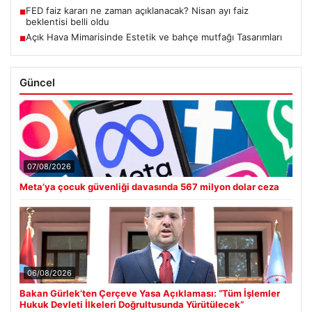
FED faiz kararı ne zaman açıklanacak? Nisan ayı faiz
■
beklentisi belli oldu
Açık Hava Mimarisinde Estetik ve bahçe mutfağı Tasarımları
■
Güncel
07/08/2026
Meta’ya çocuk güvenliği davasında 567 milyon dolar ceza
06/08/2026
Bakan Gürlek’ten Çerçeve Yasa Açıklaması: “Tüm İşlemler
Hukuk Devleti İlkeleri Doğrultusunda Yürütülecek”