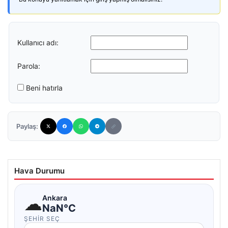
Kullanıcı adı:
Parola:
Beni hatırla
Paylaş:
Hava Durumu
☁
Ankara
NaN°C
ŞEHIR SEÇ