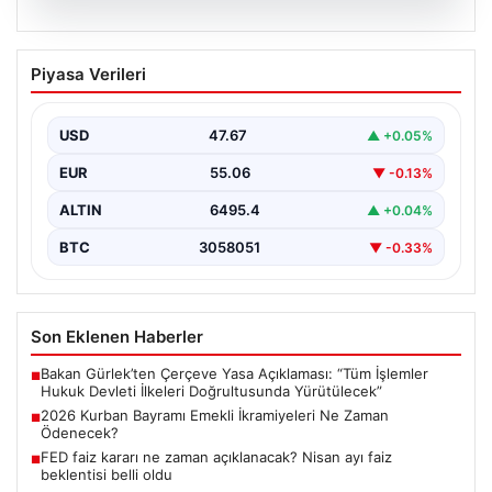
05.08.2026
2026 Kurban Bayramı Emekli
Piyasa Verileri
İkramiyeleri Ne Zaman Ödenecek?
Yaklaşan 2026 Kurban Bayramı nedeniyle, yaklaşık 17
milyon emekli vatandaşın gözü kulağı bayram
USD
47.67
▲ +0.05%
ikramiyesi…
EUR
55.06
▼ -0.13%
ALTIN
6495.4
▲ +0.04%
BTC
3058051
▼ -0.33%
Son Eklenen Haberler
Bakan Gürlek’ten Çerçeve Yasa Açıklaması: “Tüm İşlemler
■
Hukuk Devleti İlkeleri Doğrultusunda Yürütülecek”
2026 Kurban Bayramı Emekli İkramiyeleri Ne Zaman
■
Ödenecek?
FED faiz kararı ne zaman açıklanacak? Nisan ayı faiz
■
beklentisi belli oldu