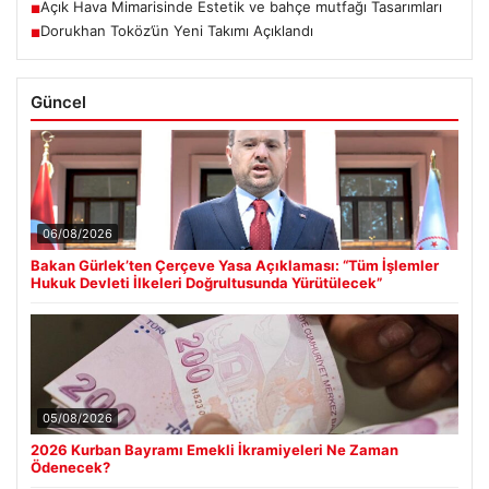
Açık Hava Mimarisinde Estetik ve bahçe mutfağı Tasarımları
■
Dorukhan Toköz’ün Yeni Takımı Açıklandı
■
Güncel
06/08/2026
Bakan Gürlek’ten Çerçeve Yasa Açıklaması: “Tüm İşlemler
Hukuk Devleti İlkeleri Doğrultusunda Yürütülecek”
05/08/2026
2026 Kurban Bayramı Emekli İkramiyeleri Ne Zaman
Ödenecek?