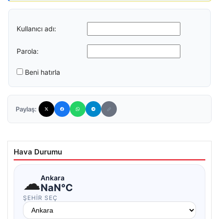
Kullanıcı adı:
Parola:
Beni hatırla
Paylaş:
Hava Durumu
☁
Ankara
NaN°C
ŞEHIR SEÇ