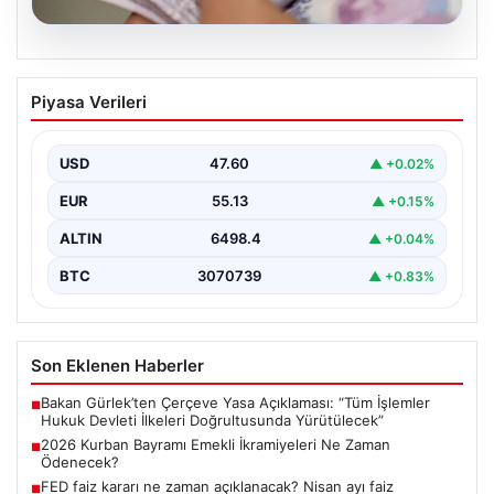
05.08.2026
2026 Kurban Bayramı Emekli
Piyasa Verileri
İkramiyeleri Ne Zaman Ödenecek?
Yaklaşan 2026 Kurban Bayramı nedeniyle, yaklaşık 17
milyon emekli vatandaşın gözü kulağı bayram
USD
47.60
▲ +0.02%
ikramiyesi…
EUR
55.13
▲ +0.15%
ALTIN
6498.4
▲ +0.04%
BTC
3070739
▲ +0.83%
Son Eklenen Haberler
Bakan Gürlek’ten Çerçeve Yasa Açıklaması: “Tüm İşlemler
■
Hukuk Devleti İlkeleri Doğrultusunda Yürütülecek”
2026 Kurban Bayramı Emekli İkramiyeleri Ne Zaman
■
Ödenecek?
FED faiz kararı ne zaman açıklanacak? Nisan ayı faiz
■