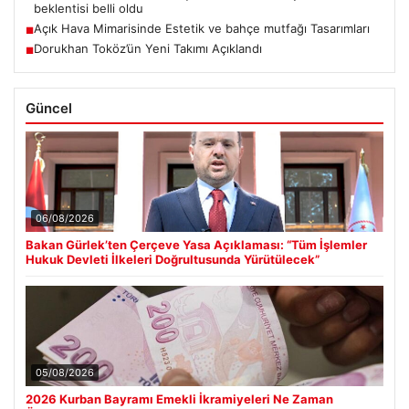
beklentisi belli oldu
Açık Hava Mimarisinde Estetik ve bahçe mutfağı Tasarımları
■
Dorukhan Toköz’ün Yeni Takımı Açıklandı
■
Güncel
06/08/2026
Bakan Gürlek’ten Çerçeve Yasa Açıklaması: “Tüm İşlemler
Hukuk Devleti İlkeleri Doğrultusunda Yürütülecek”
05/08/2026
2026 Kurban Bayramı Emekli İkramiyeleri Ne Zaman