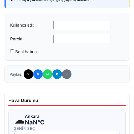
Kullanıcı adı:
Parola:
Beni hatırla
Paylaş:
Hava Durumu
☁
Ankara
NaN°C
ŞEHIR SEÇ