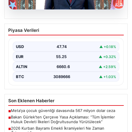
06.08.2026
Bakan Gürlek’ten Çerçeve Yasa
Piyasa Verileri
Açıklaması: “Tüm İşlemler Hukuk
Devleti İlkeleri Doğrultusunda
Yürütülecek”
USD
47.74
▲ +0.18%
Adalet Bakanı Akın Gürlek, terörle mücadelede yeni bir
EUR
55.25
▲ +0.32%
dönemi başlatacak çerçeve yasanın Meclis'te kabul…
ALTIN
6660.6
▲ +2.59%
BTC
3089666
▲ +1.03%
Son Eklenen Haberler
Meta’ya çocuk güvenliği davasında 567 milyon dolar ceza
■
Bakan Gürlek’ten Çerçeve Yasa Açıklaması: “Tüm İşlemler
■
Hukuk Devleti İlkeleri Doğrultusunda Yürütülecek”
2026 Kurban Bayramı Emekli İkramiyeleri Ne Zaman
■