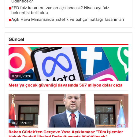
Ödenecek?
FED faiz kararı ne zaman açıklanacak? Nisan ayı faiz
■
beklentisi belli oldu
Açık Hava Mimarisinde Estetik ve bahçe mutfağı Tasarımları
■
Güncel
07/08/2026
Meta’ya çocuk güvenliği davasında 567 milyon dolar ceza
06/08/2026
Bakan Gürlek’ten Çerçeve Yasa Açıklaması: “Tüm İşlemler
Hukuk Devleti İlkeleri Doğrultusunda Yürütülecek”