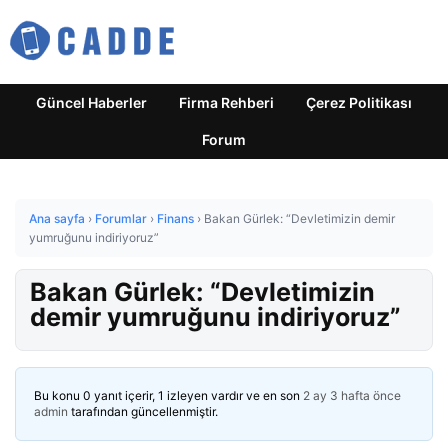
Güncel Haberler
Firma Rehberi
Çerez Politikası
Forum
Ana sayfa
›
Forumlar
›
Finans
›
Bakan Gürlek: “Devletimizin demir
yumruğunu indiriyoruz”
Bakan Gürlek: “Devletimizin
demir yumruğunu indiriyoruz”
Bu konu 0 yanıt içerir, 1 izleyen vardır ve en son
2 ay 3 hafta önce
admin
tarafından güncellenmiştir.