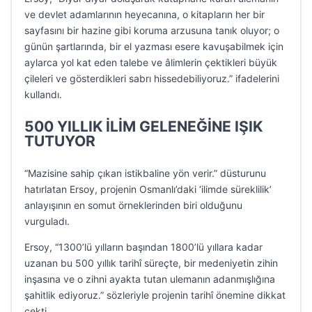
ve devlet adamlarının heyecanına, o kitapların her bir
sayfasını bir hazine gibi koruma arzusuna tanık oluyor; o
günün şartlarında, bir el yazması esere kavuşabilmek için
aylarca yol kat eden talebe ve âlimlerin çektikleri büyük
çileleri ve gösterdikleri sabrı hissedebiliyoruz.” ifadelerini
kullandı.
500 YILLIK İLİM GELENEĞİNE IŞIK
TUTUYOR
“Mazisine sahip çıkan istikbaline yön verir.” düsturunu
hatırlatan Ersoy, projenin Osmanlı’daki ‘ilimde süreklilik’
anlayışının en somut örneklerinden biri olduğunu
vurguladı.
Ersoy, “1300’lü yılların başından 1800’lü yıllara kadar
uzanan bu 500 yıllık tarihî süreçte, bir medeniyetin zihin
inşasına ve o zihni ayakta tutan ulemanın adanmışlığına
şahitlik ediyoruz.” sözleriyle projenin tarihî önemine dikkat
çekti.