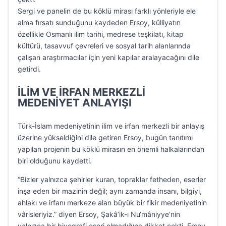
Sergi ve panelin de bu köklü mirası farklı yönleriyle ele
alma fırsatı sunduğunu kaydeden Ersoy, külliyatın
özellikle Osmanlı ilim tarihi, medrese teşkilatı, kitap
kültürü, tasavvuf çevreleri ve sosyal tarih alanlarında
çalışan araştırmacılar için yeni kapılar aralayacağını dile
getirdi.
İLİM VE İRFAN MERKEZLİ
MEDENİYET ANLAYIŞI
Türk-İslam medeniyetinin ilim ve irfan merkezli bir anlayış
üzerine yükseldiğini dile getiren Ersoy, bugün tanıtımı
yapılan projenin bu köklü mirasın en önemli halkalarından
biri olduğunu kaydetti.
“Bizler yalnızca şehirler kuran, topraklar fetheden, eserler
inşa eden bir mazinin değil; aynı zamanda insanı, bilgiyi,
ahlakı ve irfanı merkeze alan büyük bir fikir medeniyetinin
vârisleriyiz.” diyen Ersoy, Şakâ’ik-ı Nu‘mâniyye’nin
yalnızca bir biyografi eseri olmadığına dikkat çekti. Ersoy,