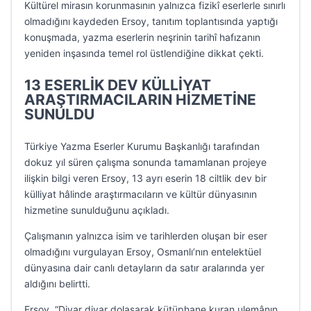
Kültürel mirasın korunmasının yalnızca fizikî eserlerle sınırlı
olmadığını kaydeden Ersoy, tanıtım toplantısında yaptığı
konuşmada, yazma eserlerin neşrinin tarihî hafızanın
yeniden inşasında temel rol üstlendiğine dikkat çekti.
13 ESERLİK DEV KÜLLİYAT
ARAŞTIRMACILARIN HİZMETİNE
SUNULDU
Türkiye Yazma Eserler Kurumu Başkanlığı tarafından
dokuz yıl süren çalışma sonunda tamamlanan projeye
ilişkin bilgi veren Ersoy, 13 ayrı eserin 18 ciltlik dev bir
külliyat hâlinde araştırmacıların ve kültür dünyasının
hizmetine sunulduğunu açıkladı.
Çalışmanın yalnızca isim ve tarihlerden oluşan bir eser
olmadığını vurgulayan Ersoy, Osmanlı’nın entelektüel
dünyasına dair canlı detayların da satır aralarında yer
aldığını belirtti.
Ersoy, “Diyar diyar dolaşarak kütüphane kuran ulemânın