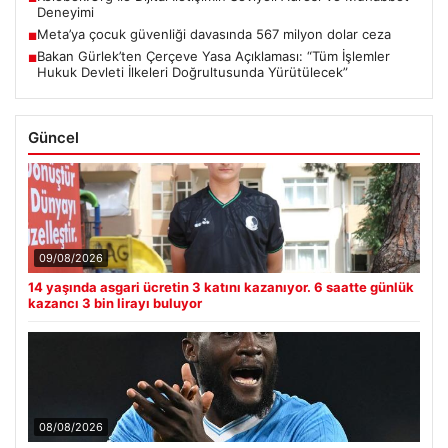
Deneyimi
Meta’ya çocuk güvenliği davasında 567 milyon dolar ceza
■
Bakan Gürlek’ten Çerçeve Yasa Açıklaması: “Tüm İşlemler
■
Hukuk Devleti İlkeleri Doğrultusunda Yürütülecek”
Güncel
09/08/2026
14 yaşında asgari ücretin 3 katını kazanıyor. 6 saatte günlük
kazancı 3 bin lirayı buluyor
08/08/2026