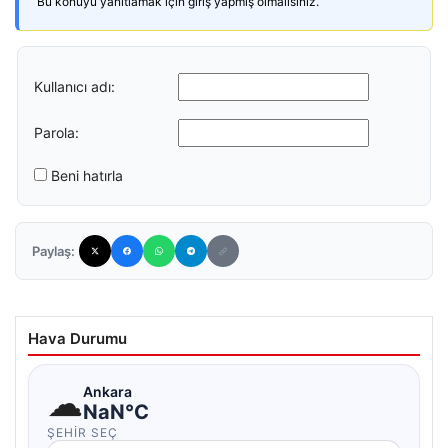
Bu konuyu yanıtlamak için giriş yapmış olmalısınız.
Kullanıcı adı:
Parola:
Beni hatırla
Paylaş:
Hava Durumu
☁
Ankara
NaN°C
ŞEHIR SEÇ