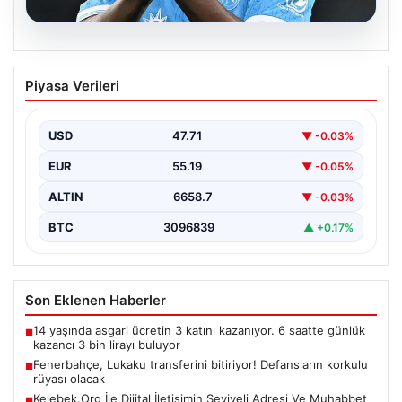
08.08.2026
Fenerbahçe, Lukaku transferini
Piyasa Verileri
bitiriyor! Defansların korkulu rüyası
olacak
USD
47.71
▼ -0.03%
EUR
55.19
▼ -0.05%
ALTIN
6658.7
▼ -0.03%
BTC
3096839
▲ +0.17%
Son Eklenen Haberler
14 yaşında asgari ücretin 3 katını kazanıyor. 6 saatte günlük
■
kazancı 3 bin lirayı buluyor
Fenerbahçe, Lukaku transferini bitiriyor! Defansların korkulu
■
rüyası olacak
Kelebek.Org İle Dijital İletişimin Seviyeli Adresi Ve Muhabbet
■