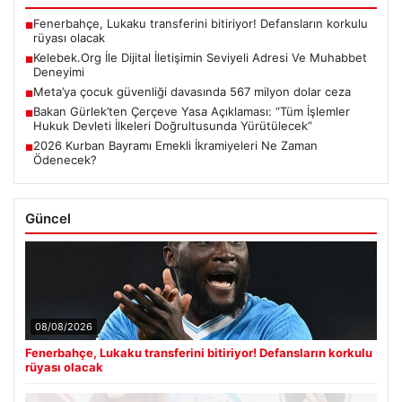
Fenerbahçe, Lukaku transferini bitiriyor! Defansların korkulu
■
rüyası olacak
Kelebek.Org İle Dijital İletişimin Seviyeli Adresi Ve Muhabbet
■
Deneyimi
Meta’ya çocuk güvenliği davasında 567 milyon dolar ceza
■
Bakan Gürlek’ten Çerçeve Yasa Açıklaması: “Tüm İşlemler
■
Hukuk Devleti İlkeleri Doğrultusunda Yürütülecek”
2026 Kurban Bayramı Emekli İkramiyeleri Ne Zaman
■
Ödenecek?
Güncel
08/08/2026
Fenerbahçe, Lukaku transferini bitiriyor! Defansların korkulu
rüyası olacak