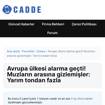
Güncel Haberler
Firma Rehberi
Çerez Politikası
Forum
Ana sayfa
›
Forumlar
›
Dünya
›
Avrupa ülkesi alarma geçti! Muzların
arasına gizlemişler: Yarım tondan fazla
Avrupa ülkesi alarma geçti!
Muzların arasına gizlemişler:
Yarım tondan fazla
Bu konu 0 yanıt içerir, 1 izleyen vardır ve en son
2 ay önce
admin
tarafından güncellenmiştir.