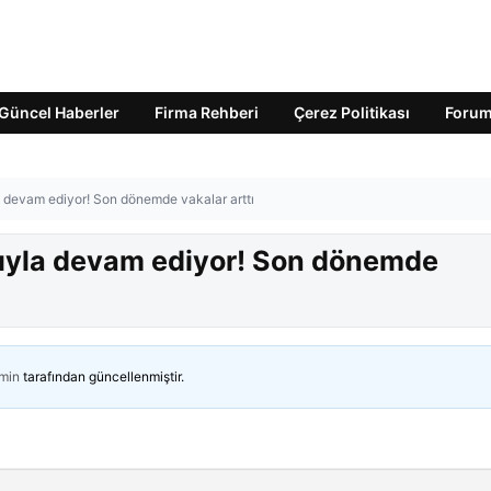
Güncel Haberler
Firma Rehberi
Çerez Politikası
Foru
la devam ediyor! Son dönemde vakalar arttı
arıyla devam ediyor! Son dönemde
min
tarafından güncellenmiştir.