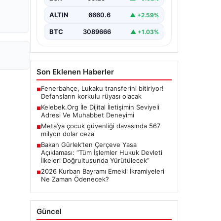
Günümüzde…
ALTIN
6660.6
▲ +2.59%
BTC
3089666
▲ +1.03%
Son Eklenen Haberler
Fenerbahçe, Lukaku transferini bitiriyor!
■
Defansların korkulu rüyası olacak
Kelebek.Org İle Dijital İletişimin Seviyeli
■
Adresi Ve Muhabbet Deneyimi
Meta’ya çocuk güvenliği davasında 567
■
milyon dolar ceza
Bakan Gürlek’ten Çerçeve Yasa
■
Açıklaması: “Tüm İşlemler Hukuk Devleti
İlkeleri Doğrultusunda Yürütülecek”
2026 Kurban Bayramı Emekli İkramiyeleri
■
Ne Zaman Ödenecek?
Güncel