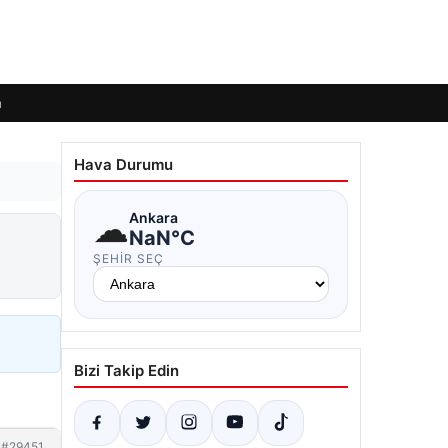
m
Hava Durumu
☁
Ankara
NaN°C
ŞEHIR SEÇ
Bizi Takip Edin
#29451