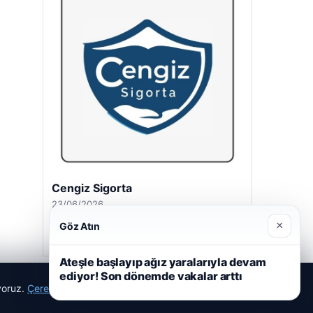
Cengiz Sigorta
23/06/2026
×
Göz Atın
Ateşle başlayıp ağız yaralarıyla devam
ediyor! Son dönemde vakalar arttı
ıyoruz.
Çerez Politikamız
Reddet
Kabul Et