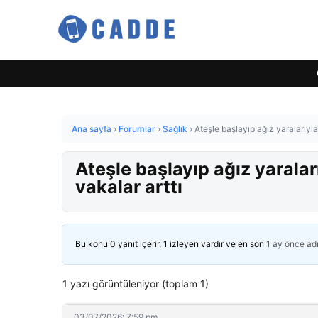
Ana sayfa
›
Forumlar
›
Sağlık
›
Ateşle başlayıp ağız yaralarıy
Ateşle başlayıp ağız yaral
vakalar arttı
Bu konu 0 yanıt içerir, 1 izleyen vardır ve en son
1 ay önce
ad
1 yazı görüntüleniyor (toplam 1)
03/07/2026: 7:59 pm