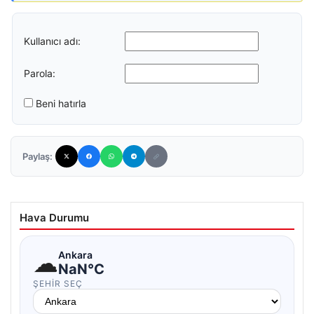
Kullanıcı adı:
Parola:
Beni hatırla
Paylaş:
Hava Durumu
☁
Ankara
NaN°C
ŞEHIR SEÇ