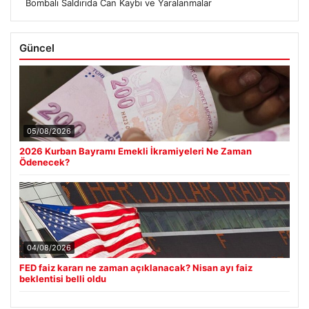
Bombalı Saldırıda Can Kaybı ve Yaralanmalar
Güncel
05/08/2026
2026 Kurban Bayramı Emekli İkramiyeleri Ne Zaman
Ödenecek?
04/08/2026
FED faiz kararı ne zaman açıklanacak? Nisan ayı faiz
beklentisi belli oldu