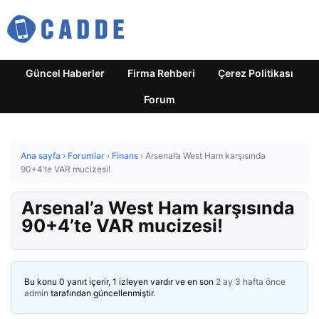
Güncel Haberler
Firma Rehberi
Çerez Politikası
Forum
Ana sayfa
›
Forumlar
›
Finans
›
Arsenal’a West Ham karşısında
90+4’te VAR mucizesi!
Arsenal’a West Ham karşısında
90+4’te VAR mucizesi!
Bu konu 0 yanıt içerir, 1 izleyen vardır ve en son
2 ay 3 hafta önce
admin
tarafından güncellenmiştir.