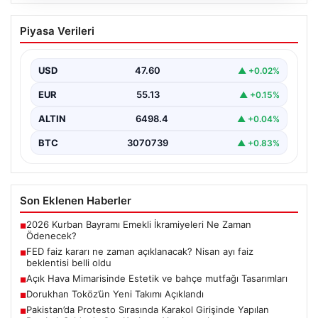
04.08.2026
FED faiz kararı ne zaman açıklanacak?
Piyasa Verileri
Nisan ayı faiz beklentisi belli oldu
USD
47.60
▲ +0.02%
EUR
55.13
▲ +0.15%
ALTIN
6498.4
▲ +0.04%
BTC
3070739
▲ +0.83%
Son Eklenen Haberler
2026 Kurban Bayramı Emekli İkramiyeleri Ne Zaman
■
Ödenecek?
FED faiz kararı ne zaman açıklanacak? Nisan ayı faiz
■
beklentisi belli oldu
Açık Hava Mimarisinde Estetik ve bahçe mutfağı Tasarımları
■
Dorukhan Toköz’ün Yeni Takımı Açıklandı
■
Pakistan’da Protesto Sırasında Karakol Girişinde Yapılan
■