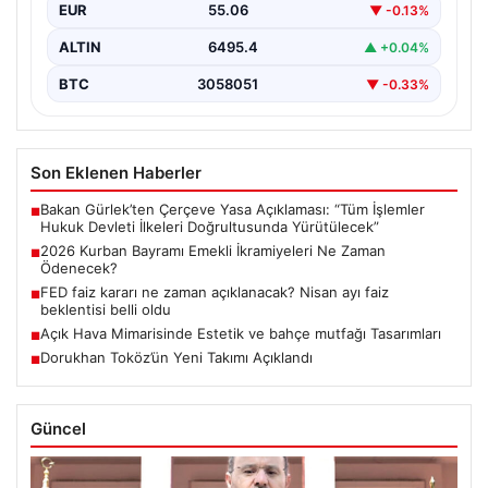
EUR
55.06
▼ -0.13%
ALTIN
6495.4
▲ +0.04%
BTC
3058051
▼ -0.33%
Son Eklenen Haberler
Bakan Gürlek’ten Çerçeve Yasa Açıklaması: “Tüm İşlemler
■
Hukuk Devleti İlkeleri Doğrultusunda Yürütülecek”
2026 Kurban Bayramı Emekli İkramiyeleri Ne Zaman
■
Ödenecek?
FED faiz kararı ne zaman açıklanacak? Nisan ayı faiz
■
beklentisi belli oldu
Açık Hava Mimarisinde Estetik ve bahçe mutfağı Tasarımları
■
Dorukhan Toköz’ün Yeni Takımı Açıklandı
■
Güncel