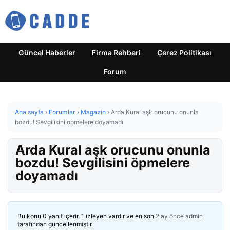
Güncel Haberler
Firma Rehberi
Çerez Politikası
Forum
Ana sayfa
›
Forumlar
›
Magazin
›
Arda Kural aşk orucunu onunla
bozdu! Sevgilisini öpmelere doyamadı
Arda Kural aşk orucunu onunla
bozdu! Sevgilisini öpmelere
doyamadı
Bu konu 0 yanıt içerir, 1 izleyen vardır ve en son
2 ay önce
admin
tarafından güncellenmiştir.