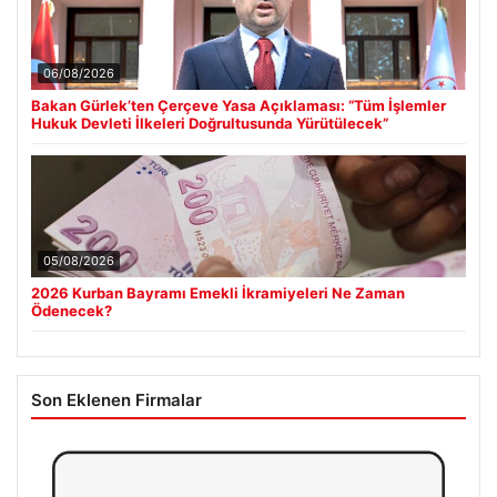
06/08/2026
Bakan Gürlek’ten Çerçeve Yasa Açıklaması: “Tüm İşlemler
Hukuk Devleti İlkeleri Doğrultusunda Yürütülecek”
05/08/2026
2026 Kurban Bayramı Emekli İkramiyeleri Ne Zaman
Ödenecek?
Son Eklenen Firmalar