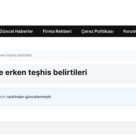
Güncel Haberler
Firma Rehberi
Çerez Politikası
Foru
ken teşhis belirtileri
e erken teşhis belirtileri
min
tarafından güncellenmiştir.