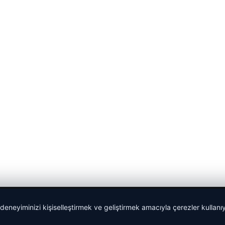
 deneyiminizi kişiselleştirmek ve geliştirmek amacıyla çerezler kullan
malta dil okulları
|
lemagrup.com.tr