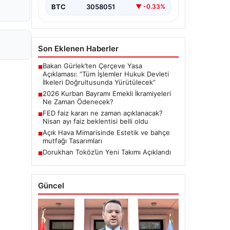
BTC
3058051
▼ -0.33%
Son Eklenen Haberler
Bakan Gürlek’ten Çerçeve Yasa
■
Açıklaması: “Tüm İşlemler Hukuk Devleti
İlkeleri Doğrultusunda Yürütülecek”
2026 Kurban Bayramı Emekli İkramiyeleri
■
Ne Zaman Ödenecek?
FED faiz kararı ne zaman açıklanacak?
■
Nisan ayı faiz beklentisi belli oldu
Açık Hava Mimarisinde Estetik ve bahçe
■
mutfağı Tasarımları
Dorukhan Toköz’ün Yeni Takımı Açıklandı
■
Güncel