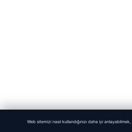
© 2026 Cadde – Güncel Haberler
Web sitemizi nasıl kullandığınızı daha iyi anlayabilmek,