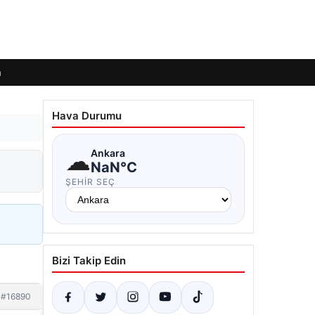
m
Hava Durumu
☁
Ankara
NaN°C
ŞEHIR SEÇ
Bizi Takip Edin
#16890