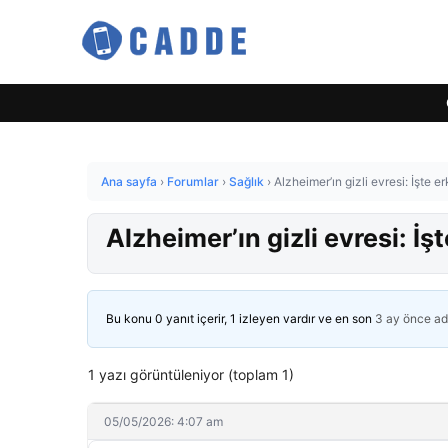
Ana sayfa
›
Forumlar
›
Sağlık
›
Alzheimer’ın gizli evresi: İşte er
Alzheimer’ın gizli evresi: İşt
Bu konu 0 yanıt içerir, 1 izleyen vardır ve en son
3 ay önce
ad
1 yazı görüntüleniyor (toplam 1)
05/05/2026: 4:07 am