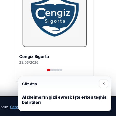
Cengiz Sigorta
23/06/2026
×
Göz Atın
Alzheimer’ın gizli evresi: İşte erken teşhis
belirtileri
ıyoruz.
Çerez Politikamız
Reddet
Kabul Et