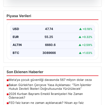
06.08.2026
Bakan Gürlek’ten Çerçeve Yasa
Piyasa Verileri
Açıklaması: “Tüm İşlemler Hukuk
Devleti İlkeleri Doğrultusunda
Yürütülecek”
USD
47.74
▲ +0.18%
Adalet Bakanı Akın Gürlek, terörle mücadelede yeni bir
EUR
55.25
▲ +0.32%
dönemi başlatacak çerçeve yasanın Meclis'te kabul…
ALTIN
6660.6
▲ +2.59%
BTC
3089666
▲ +1.03%
Son Eklenen Haberler
Meta’ya çocuk güvenliği davasında 567 milyon dolar ceza
■
Bakan Gürlek’ten Çerçeve Yasa Açıklaması: “Tüm İşlemler
■
Hukuk Devleti İlkeleri Doğrultusunda Yürütülecek”
2026 Kurban Bayramı Emekli İkramiyeleri Ne Zaman
■
Ödenecek?
FED faiz kararı ne zaman açıklanacak? Nisan ayı faiz
■