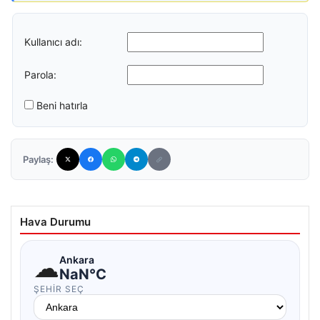
Kullanıcı adı:
Parola:
Beni hatırla
Paylaş:
Hava Durumu
☁
Ankara
NaN°C
ŞEHIR SEÇ