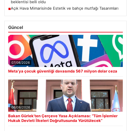
beklentisi belli oldu
Açık Hava Mimarisinde Estetik ve bahçe mutfağı Tasarımları
■
Güncel
07/08/2026
Meta’ya çocuk güvenliği davasında 567 milyon dolar ceza
06/08/2026
Bakan Gürlek’ten Çerçeve Yasa Açıklaması: “Tüm İşlemler
Hukuk Devleti İlkeleri Doğrultusunda Yürütülecek”