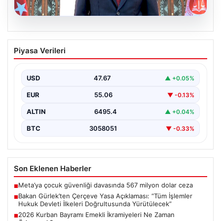
06.08.2026
Bakan Gürlek’ten Çerçeve Yasa
Piyasa Verileri
Açıklaması: “Tüm İşlemler Hukuk
Devleti İlkeleri Doğrultusunda
Yürütülecek”
USD
47.67
▲ +0.05%
Adalet Bakanı Akın Gürlek, terörle mücadelede yeni bir
EUR
55.06
▼ -0.13%
dönemi başlatacak çerçeve yasanın Meclis'te kabul…
ALTIN
6495.4
▲ +0.04%
BTC
3058051
▼ -0.33%
Son Eklenen Haberler
Meta’ya çocuk güvenliği davasında 567 milyon dolar ceza
■
Bakan Gürlek’ten Çerçeve Yasa Açıklaması: “Tüm İşlemler
■
Hukuk Devleti İlkeleri Doğrultusunda Yürütülecek”
2026 Kurban Bayramı Emekli İkramiyeleri Ne Zaman
■