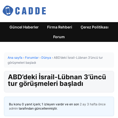
Güncel Haberler
Firma Rehberi
Çerez Politikası
Forum
Ana sayfa
›
Forumlar
›
Dünya
›
ABD’deki İsrail-Lübnan 3’üncü tur
görüşmeleri başladı
ABD’deki İsrail-Lübnan 3’üncü
tur görüşmeleri başladı
Bu konu 0 yanıt içerir, 1 izleyen vardır ve en son
2 ay 3 hafta önce
admin
tarafından güncellenmiştir.