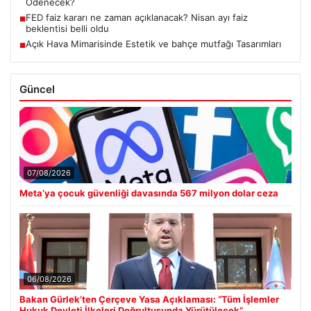
Ödenecek?
FED faiz kararı ne zaman açıklanacak? Nisan ayı faiz
■
beklentisi belli oldu
Açık Hava Mimarisinde Estetik ve bahçe mutfağı Tasarımları
■
Güncel
07/08/2026
Meta’ya çocuk güvenliği davasında 567 milyon dolar ceza
06/08/2026
Bakan Gürlek’ten Çerçeve Yasa Açıklaması: “Tüm İşlemler
Hukuk Devleti İlkeleri Doğrultusunda Yürütülecek”