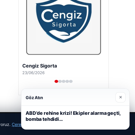
Cengiz Sigorta
23/06/2026
×
Göz Atın
ABD’de rehine krizi! Ekipler alarma geçti,
bomba tehdidi…
ıyoruz.
Çerez Politikamız
Reddet
Kabul Et