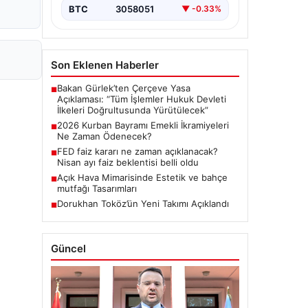
BTC
3058051
▼ -0.33%
Son Eklenen Haberler
Bakan Gürlek’ten Çerçeve Yasa
■
Açıklaması: “Tüm İşlemler Hukuk Devleti
İlkeleri Doğrultusunda Yürütülecek”
2026 Kurban Bayramı Emekli İkramiyeleri
■
Ne Zaman Ödenecek?
FED faiz kararı ne zaman açıklanacak?
■
Nisan ayı faiz beklentisi belli oldu
Açık Hava Mimarisinde Estetik ve bahçe
■
mutfağı Tasarımları
Dorukhan Toköz’ün Yeni Takımı Açıklandı
■
Güncel