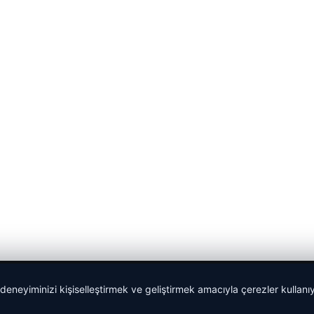
 deneyiminizi kişiselleştirmek ve geliştirmek amacıyla çerezler kullan
malta dil okulları
|
lemagrup.com.tr