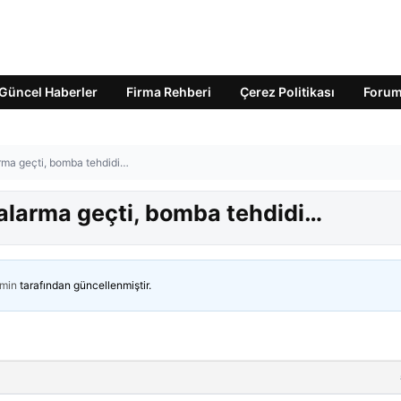
Güncel Haberler
Firma Rehberi
Çerez Politikası
Foru
arma geçti, bomba tehdidi…
r alarma geçti, bomba tehdidi…
min
tarafından güncellenmiştir.