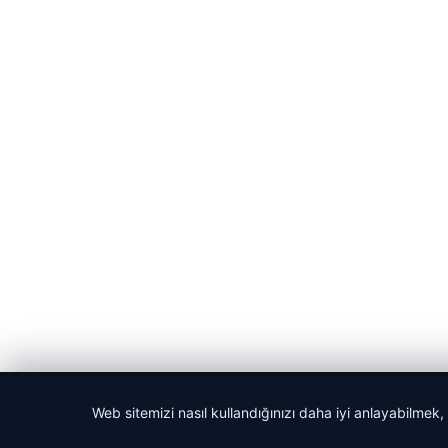
© 2026 Cadde – Güncel Haberler
Web sitemizi nasıl kullandığınızı daha iyi anlayabilmek,