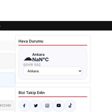
m
Hava Durumu
☁
Ankara
NaN°C
ŞEHIR SEÇ
Bizi Takip Edin
#23382