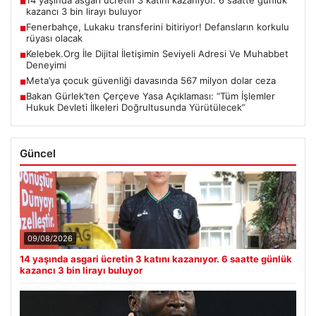
14 yaşında asgari ücretin 3 katını kazanıyor. 6 saatte günlük
■
kazancı 3 bin lirayı buluyor
Fenerbahçe, Lukaku transferini bitiriyor! Defansların korkulu
■
rüyası olacak
Kelebek.Org İle Dijital İletişimin Seviyeli Adresi Ve Muhabbet
■
Deneyimi
Meta’ya çocuk güvenliği davasında 567 milyon dolar ceza
■
Bakan Gürlek’ten Çerçeve Yasa Açıklaması: “Tüm İşlemler
■
Hukuk Devleti İlkeleri Doğrultusunda Yürütülecek”
Güncel
09/08/2026
14 yaşında asgari ücretin 3 katını kazanıyor. 6 saatte günlük
kazancı 3 bin lirayı buluyor