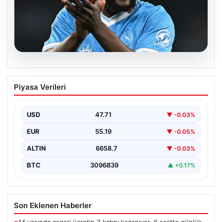
08.08.2026
Fenerbahçe, Lukaku transferini
Piyasa Verileri
bitiriyor! Defansların korkulu rüyası
olacak
USD
47.71
▼ -0.03%
EUR
55.19
▼ -0.05%
ALTIN
6658.7
▼ -0.03%
BTC
3096839
▲ +0.17%
Son Eklenen Haberler