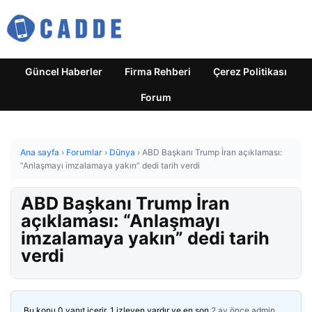
Güncel Haberler
Firma Rehberi
Çerez Politikası
Forum
Ana sayfa
›
Forumlar
›
Dünya
›
ABD Başkanı Trump İran açıklaması:
“Anlaşmayı imzalamaya yakın” dedi tarih verdi
ABD Başkanı Trump İran
açıklaması: “Anlaşmayı
imzalamaya yakın” dedi tarih
verdi
Bu konu 0 yanıt içerir, 1 izleyen vardır ve en son
2 ay önce
admin