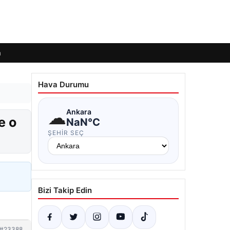
m
Hava Durumu
☁
Ankara
e o
NaN°C
ŞEHIR SEÇ
Bizi Takip Edin
#23388