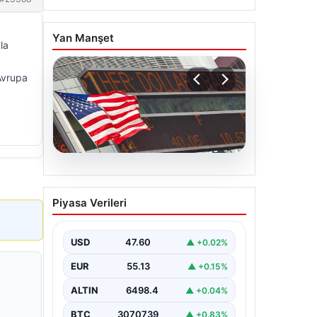
Yan Manşet
la
 Avrupa
04.08.2026
FED faiz kararı ne zaman
Piyasa Verileri
açıklanacak? Nisan ayı
faiz beklentisi belli oldu
USD
47.60
▲ +0.02%
EUR
55.13
▲ +0.15%
ALTIN
6498.4
▲ +0.04%
BTC
3070739
▲ +0.83%