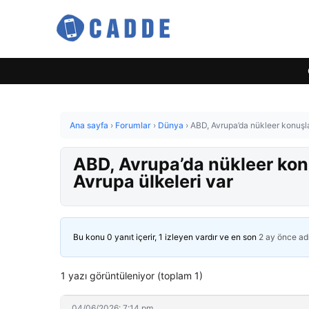
Ana sayfa
›
Forumlar
›
Dünya
›
ABD, Avrupa’da nükleer konuşla
ABD, Avrupa’da nükleer konu
Avrupa ülkeleri var
Bu konu 0 yanıt içerir, 1 izleyen vardır ve en son
2 ay önce
ad
1 yazı görüntüleniyor (toplam 1)
04/06/2026: 7:14 pm