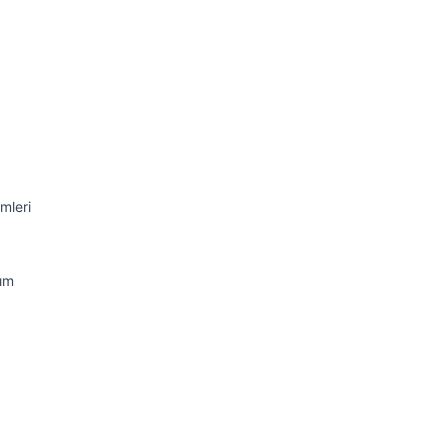
mleri
nım