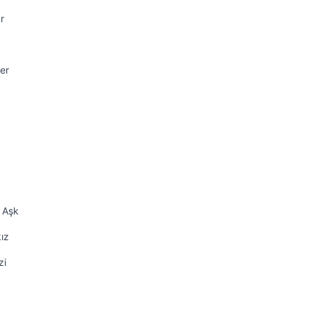
r
er
k Aşk
ız
zi