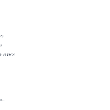
ığı
nu
e Başlıyor
4
ve…