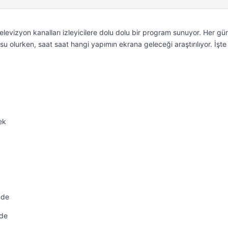
levizyon kanalları izleyicilere dolu dolu bir program sunuyor. Her gü
u olurken, saat saat hangi yapımın ekrana geleceği araştırılıyor. İşt
ek
ç
nde
rde