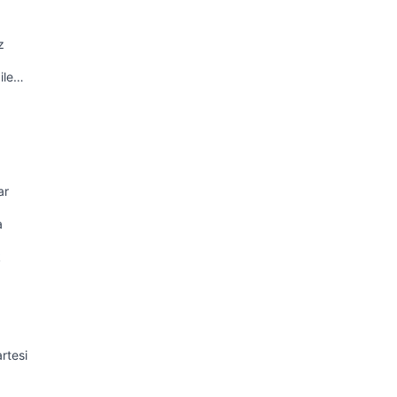
z
ile…
ar
a
k
rtesi