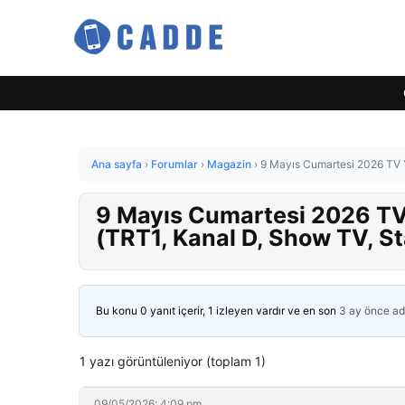
Ana sayfa
›
Forumlar
›
Magazin
›
9 Mayıs Cumartesi 2026 TV Y
9 Mayıs Cumartesi 2026 TV 
(TRT1, Kanal D, Show TV, St
Bu konu 0 yanıt içerir, 1 izleyen vardır ve en son
3 ay önce
ad
1 yazı görüntüleniyor (toplam 1)
09/05/2026: 4:09 pm