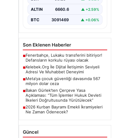
Günümüzde…
ALTIN
6660.6
▲ +2.59%
BTC
3091469
▲ +0.06%
Son Eklenen Haberler
Fenerbahçe, Lukaku transferini bitiriyor!
■
Defansların korkulu rüyası olacak
Kelebek.Org İle Dijital İletişimin Seviyeli
■
Adresi Ve Muhabbet Deneyimi
Meta’ya çocuk güvenliği davasında 567
■
milyon dolar ceza
Bakan Gürlek’ten Çerçeve Yasa
■
Açıklaması: “Tüm İşlemler Hukuk Devleti
İlkeleri Doğrultusunda Yürütülecek”
2026 Kurban Bayramı Emekli İkramiyeleri
■
Ne Zaman Ödenecek?
Güncel