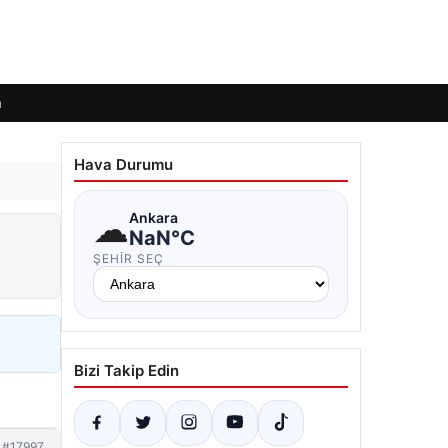
m
Hava Durumu
☁
Ankara
NaN°C
ŞEHIR SEÇ
Bizi Takip Edin
#17997