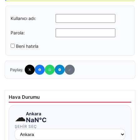
Kullanıcı adı:
Parola:
Beni hatırla
Paylaş:
Hava Durumu
☁
Ankara
NaN°C
ŞEHIR SEÇ