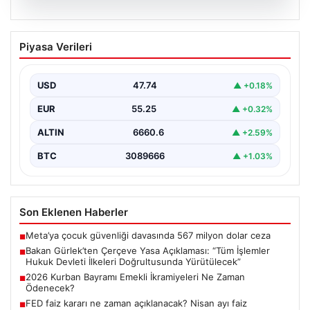
06.08.2026
Bakan Gürlek’ten Çerçeve Yasa
Piyasa Verileri
Açıklaması: “Tüm İşlemler Hukuk
Devleti İlkeleri Doğrultusunda
Yürütülecek”
USD
47.74
▲ +0.18%
Adalet Bakanı Akın Gürlek, terörle mücadelede yeni bir
EUR
55.25
▲ +0.32%
dönemi başlatacak çerçeve yasanın Meclis'te kabul…
ALTIN
6660.6
▲ +2.59%
BTC
3089666
▲ +1.03%
Son Eklenen Haberler
Meta’ya çocuk güvenliği davasında 567 milyon dolar ceza
■
Bakan Gürlek’ten Çerçeve Yasa Açıklaması: “Tüm İşlemler
■
Hukuk Devleti İlkeleri Doğrultusunda Yürütülecek”
2026 Kurban Bayramı Emekli İkramiyeleri Ne Zaman
■
Ödenecek?
FED faiz kararı ne zaman açıklanacak? Nisan ayı faiz
■