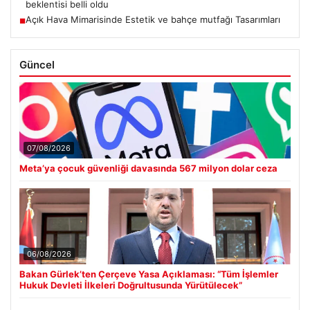
beklentisi belli oldu
Açık Hava Mimarisinde Estetik ve bahçe mutfağı Tasarımları
■
Güncel
07/08/2026
Meta’ya çocuk güvenliği davasında 567 milyon dolar ceza
06/08/2026
Bakan Gürlek’ten Çerçeve Yasa Açıklaması: “Tüm İşlemler
Hukuk Devleti İlkeleri Doğrultusunda Yürütülecek”