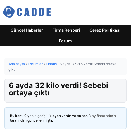
Güncel Haberler
Firma Rehberi
Çerez Politikası
Forum
Ana sayfa
›
Forumlar
›
Finans
›
6 ayda 32 kilo verdi! Sebebi ortaya
çıktı
6 ayda 32 kilo verdi! Sebebi
ortaya çıktı
Bu konu 0 yanıt içerir, 1 izleyen vardır ve en son
3 ay önce
admin
tarafından güncellenmiştir.