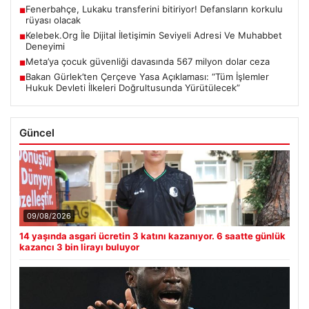
Fenerbahçe, Lukaku transferini bitiriyor! Defansların korkulu
■
rüyası olacak
Kelebek.Org İle Dijital İletişimin Seviyeli Adresi Ve Muhabbet
■
Deneyimi
Meta’ya çocuk güvenliği davasında 567 milyon dolar ceza
■
Bakan Gürlek’ten Çerçeve Yasa Açıklaması: “Tüm İşlemler
■
Hukuk Devleti İlkeleri Doğrultusunda Yürütülecek”
Güncel
09/08/2026
14 yaşında asgari ücretin 3 katını kazanıyor. 6 saatte günlük
kazancı 3 bin lirayı buluyor