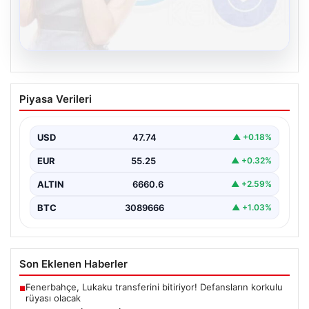
08.08.2026
Kelebek.Org İle Dijital İletişimin Seviyeli
Piyasa Verileri
Adresi Ve Muhabbet Deneyimi
Dijital ortamında kullanıcıların seviyeli bir şekilde iletişim
kurması büyük bir hassasiyet ifade etmektedir.
USD
47.74
▲ +0.18%
Günümüzde…
EUR
55.25
▲ +0.32%
ALTIN
6660.6
▲ +2.59%
BTC
3089666
▲ +1.03%
Son Eklenen Haberler
Fenerbahçe, Lukaku transferini bitiriyor! Defansların korkulu
■
rüyası olacak