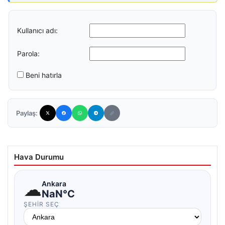
Kullanıcı adı:
Parola:
Beni hatırla
Paylaş:
Hava Durumu
☁
Ankara
NaN°C
ŞEHIR SEÇ