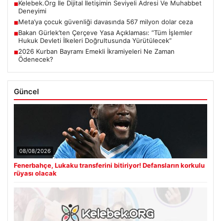
Kelebek.Org İle Dijital İletişimin Seviyeli Adresi Ve Muhabbet
■
Deneyimi
Meta’ya çocuk güvenliği davasında 567 milyon dolar ceza
■
Bakan Gürlek’ten Çerçeve Yasa Açıklaması: “Tüm İşlemler
■
Hukuk Devleti İlkeleri Doğrultusunda Yürütülecek”
2026 Kurban Bayramı Emekli İkramiyeleri Ne Zaman
■
Ödenecek?
Güncel
08/08/2026
Fenerbahçe, Lukaku transferini bitiriyor! Defansların korkulu
rüyası olacak