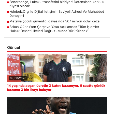
Fenerbahçe, Lukaku transferini bitiriyor! Defansların korkulu
■
rüyası olacak
Kelebek.Org İle Dijital İletişimin Seviyeli Adresi Ve Muhabbet
■
Deneyimi
Meta’ya çocuk güvenliği davasında 567 milyon dolar ceza
■
Bakan Gürlek’ten Çerçeve Yasa Açıklaması: “Tüm İşlemler
■
Hukuk Devleti İlkeleri Doğrultusunda Yürütülecek”
Güncel
09/08/2026
14 yaşında asgari ücretin 3 katını kazanıyor. 6 saatte günlük
kazancı 3 bin lirayı buluyor