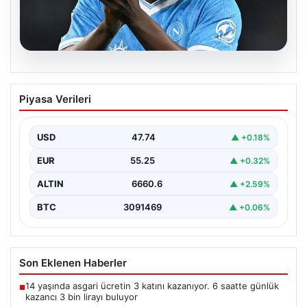
08.08.2026
Fenerbahçe, Lukaku transferini
Piyasa Verileri
bitiriyor! Defansların korkulu rüyası
olacak
USD
47.74
▲ +0.18%
EUR
55.25
▲ +0.32%
ALTIN
6660.6
▲ +2.59%
BTC
3091469
▲ +0.06%
Son Eklenen Haberler
14 yaşında asgari ücretin 3 katını kazanıyor. 6 saatte günlük
■
kazancı 3 bin lirayı buluyor