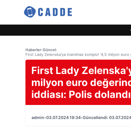
Haberler
›
Güncel
›
First Lady Zelenska'ya inanılmaz komplo! '4,5 milyon euro değ
First Lady Zelenska'
milyon euro değerind
iddiası: Polis dolandır
admin
•
03.07.2024 19:34
•
Güncellendi: 03.07.2024