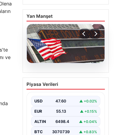
 Olena
ların
Yan Manşet
s'te
nı ve
04.08.2026
FED faiz kararı ne zaman
Piyasa Verileri
açıklanacak? Nisan ayı
faiz beklentisi belli oldu
USD
47.60
▲ +0.02%
ında
EUR
55.13
▲ +0.15%
ALTIN
6498.4
▲ +0.04%
BTC
3070739
▲ +0.83%