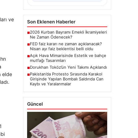
arı ve
Son Eklenen Haberler
2026 Kurban Bayramı Emekli İkramiyeleri
■
Ne Zaman Ödenecek?
FED faiz kararı ne zaman açıklanacak?
■
Nisan ayı faiz beklentisi belli oldu
Açık Hava Mimarisinde Estetik ve bahçe
■
ohn
mutfağı Tasarımları
a
Dorukhan Toköz’ün Yeni Takımı Açıklandı
■
n elde
Pakistan’da Protesto Sırasında Karakol
■
Girişinde Yapılan Bombalı Saldırıda Can
ladı.
Kaybı ve Yaralanmalar
Güncel
1
ibi