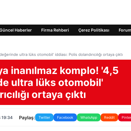
Güncel Haberler
Firma Rehberi
Çerez Politikası
Foru
erinde ultra lüks otomobil' iddiası: Polis dolandırıcılığı ortaya çıktı
ya inanılmaz komplo! '4,5
e ultra lüks otomobil'
ıcılığı ortaya çıktı
Paylaş:
 19:34
Twitter
Facebook
WhatsApp
Reddit
Pinte