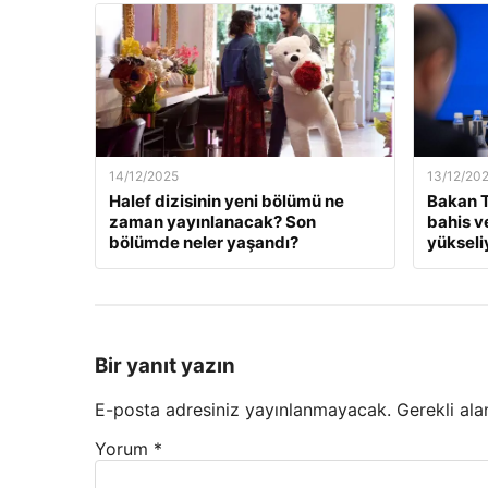
14/12/2025
13/12/20
Halef dizisinin yeni bölümü ne
Bakan T
zaman yayınlanacak? Son
bahis v
bölümde neler yaşandı?
yükseli
Bir yanıt yazın
E-posta adresiniz yayınlanmayacak.
Gerekli ala
Yorum
*