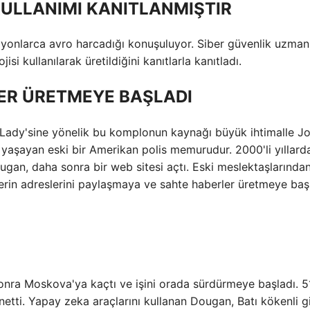
KULLANIMI KANITLANMIŞTIR
lyonlarca avro harcadığı konuşuluyor. Siber güvenlik uzmanl
i kullanılarak üretildiğini kanıtlarla kanıtladı.
ER ÜRETMEYE BAŞLADI
 Lady'sine yönelik bu komplonun kaynağı büyük ihtimalle J
aşayan eski bir Amerikan polis memurudur. 2000'li yıllard
gan, daha sonra bir web sitesi açtı. Eski meslektaşlarında
islerin adreslerini paylaşmaya ve sahte haberler üretmeye baş
onra Moskova'ya kaçtı ve işini orada sürdürmeye başladı. 5
etti. Yapay zeka araçlarını kullanan Dougan, Batı kökenli g