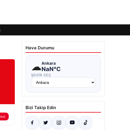
m
Hava Durumu
☁
Ankara
NaN°C
ŞEHIR SEÇ
Bizi Takip Edin
rest