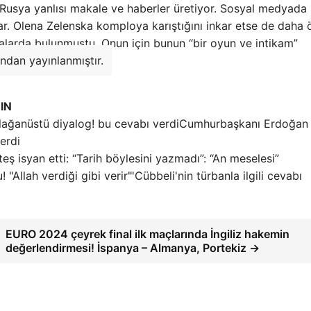
 Rusya yanlısı makale ve haberler üretiyor. Sosyal medyada
ğlar. Olena Zelenska komploya karıştığını inkar etse de daha
amalarda bulunmuştu. Onun için bunun “bir oyun ve intikam”
ından yayınlanmıştır.
IN
Cumhurbaşkanı Erdoğan 
erdi
eş isyan etti: “Tarih böylesini yazmadı”: “An meselesi”
'Cübbeli'nin türbanla ilgili cevabı
EURO 2024 çeyrek final ilk maçlarında İngiliz hakemin
değerlendirmesi! İspanya – Almanya, Portekiz →