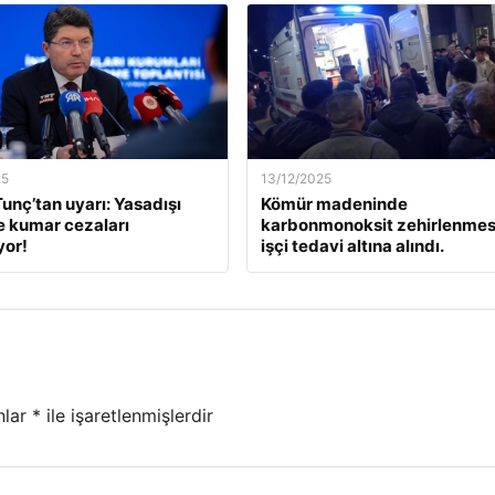
25
13/12/2025
unç’tan uyarı: Yasadışı
Kömür madeninde
e kumar cezaları
karbonmonoksit zehirlenmesi
yor!
işçi tedavi altına alındı.
nlar
*
ile işaretlenmişlerdir