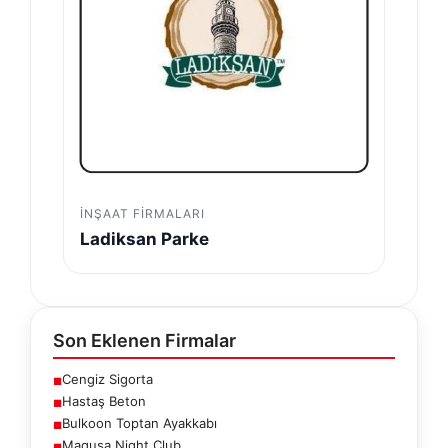
İNŞAAT FIRMALARI
Ladiksan Parke
Son Eklenen Firmalar
Cengiz Sigorta
■
Hastaş Beton
■
Bulkoon Toptan Ayakkabı
■
Magusa Night Club
■