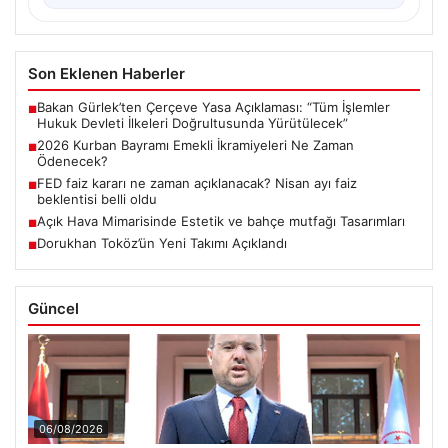
Son Eklenen Haberler
Bakan Gürlek’ten Çerçeve Yasa Açıklaması: “Tüm İşlemler
■
Hukuk Devleti İlkeleri Doğrultusunda Yürütülecek”
2026 Kurban Bayramı Emekli İkramiyeleri Ne Zaman
■
Ödenecek?
FED faiz kararı ne zaman açıklanacak? Nisan ayı faiz
■
beklentisi belli oldu
Açık Hava Mimarisinde Estetik ve bahçe mutfağı Tasarımları
■
Dorukhan Toköz’ün Yeni Takımı Açıklandı
■
Güncel
06/08/2026