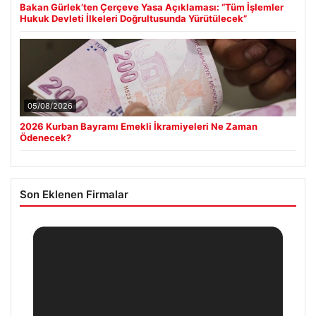
Bakan Gürlek’ten Çerçeve Yasa Açıklaması: “Tüm İşlemler
Hukuk Devleti İlkeleri Doğrultusunda Yürütülecek”
05/08/2026
2026 Kurban Bayramı Emekli İkramiyeleri Ne Zaman
Ödenecek?
Son Eklenen Firmalar