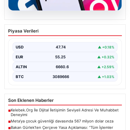
07.08.2026
Meta’ya çocuk güvenliği davasında 567
Piyasa Verileri
milyon dolar ceza
USD
47.74
▲ +0.18%
EUR
55.25
▲ +0.32%
ALTIN
6660.6
▲ +2.59%
BTC
3089666
▲ +1.03%
Son Eklenen Haberler
Kelebek.Org İle Dijital İletişimin Seviyeli Adresi Ve Muhabbet
■
Deneyimi
Meta’ya çocuk güvenliği davasında 567 milyon dolar ceza
■
Bakan Gürlek’ten Çerçeve Yasa Açıklaması: “Tüm İşlemler
■