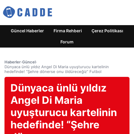
Güncel Haberler
Firma Rehberi
Çerez Politikası
Forum
Haberler
›
Güncel
›
Dünyaca ünlü yıldız Angel Di Maria uyuşturucu kartelinin
hedefinde! “Şehre dönerse onu öldüreceğiz” Futbol
Dünyaca ünlü yıldız
Angel Di Maria
uyuşturucu kartelinin
hedefinde! “Şehre