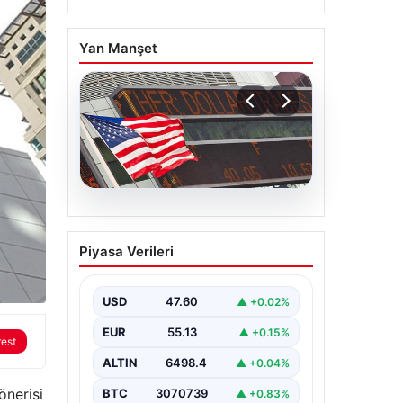
Yan Manşet
04.08.2026
FED faiz kararı ne zaman
Piyasa Verileri
açıklanacak? Nisan ayı
faiz beklentisi belli oldu
USD
47.60
▲ +0.02%
EUR
55.13
▲ +0.15%
rest
ALTIN
6498.4
▲ +0.04%
önerisi
BTC
3070739
▲ +0.83%