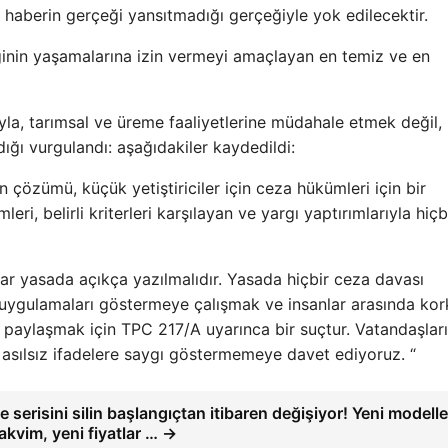
haberin gerçeği yansıtmadığı gerçeğiyle yok edilecektir.
liğinin yaşamalarına izin vermeyi amaçlayan en temiz ve en
ıyla, tarımsal ve üreme faaliyetlerine müdahale etmek değil,
ığı vurgulandı: aşağıdakiler kaydedildi:
nin çözümü, küçük yetiştiriciler için ceza hükümleri için bir
i, belirli kriterleri karşılayan ve yargı yaptırımlarıyla hiçbir
ar yasada açıkça yazılmalıdır. Yasada hiçbir ceza davası
uygulamaları göstermeye çalışmak ve insanlar arasında kor
i paylaşmak için TPC 217/A uyarınca bir suçtur. Vatandaşlar
 asılsız ifadelere saygı göstermemeye davet ediyoruz. “
e serisini silin başlangıçtan itibaren değişiyor! Yeni modelle
takvim, yeni fiyatlar … →