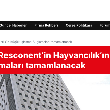
Güncel Haberler
Firma Rehberi
Çerez Politikası
Foru
cılık’ın Küçük İşletme Suçlamaları tamamlanacak
Resconent’in Hayvancılık’ın
amaları tamamlanacak