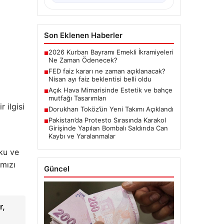
Son Eklenen Haberler
2026 Kurban Bayramı Emekli İkramiyeleri
■
Ne Zaman Ödenecek?
FED faiz kararı ne zaman açıklanacak?
■
Nisan ayı faiz beklentisi belli oldu
Açık Hava Mimarisinde Estetik ve bahçe
■
mutfağı Tasarımları
 ilgisi
Dorukhan Toköz’ün Yeni Takımı Açıklandı
■
Pakistan’da Protesto Sırasında Karakol
■
Girişinde Yapılan Bombalı Saldırıda Can
Kaybı ve Yaralanmalar
ku ve
ımızı
Güncel
r,