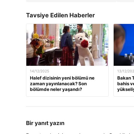
Tavsiye Edilen Haberler
14/12/2025
13/12/20
Halef dizisinin yeni bölümü ne
Bakan T
zaman yayınlanacak? Son
bahis v
bölümde neler yaşandı?
yükseli
Bir yanıt yazın