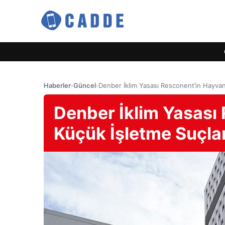
Haberler
›
Güncel
›
Denber İklim Yasası Resconent’in Hayvan
Denber İklim Yasası 
Küçük İşletme Suçl