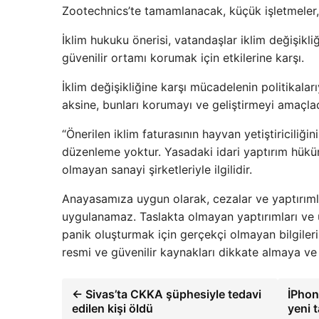
Zootechnics’te tamamlanacak, küçük işletmeler, 
İklim hukuku önerisi, vatandaşlar iklim değişik
güvenilir ortamı korumak için etkilerine karşı.
İklim değişikliğine karşı mücadelenin politikalar
aksine, bunları korumayı ve geliştirmeyi amaçlad
“Önerilen iklim faturasının hayvan yetiştiriciliği
düzenleme yoktur. Yasadaki idari yaptırım hükümler
olmayan sanayi şirketleriyle ilgilidir.
Anayasamıza uygun olarak, cezalar ve yaptırıml
uygulanamaz. Taslakta olmayan yaptırımları ve 
panik oluşturmak için gerçekçi olmayan bilgiler
resmi ve güvenilir kaynakları dikkate almaya ve
← Sivas’ta CKKA şüphesiyle tedavi
İPhon
edilen kişi öldü
yeni 