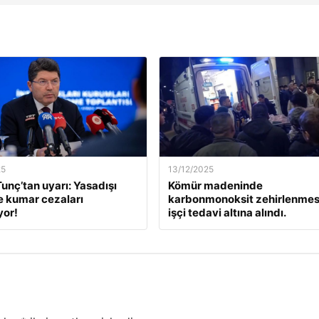
25
13/12/2025
unç’tan uyarı: Yasadışı
Kömür madeninde
e kumar cezaları
karbonmonoksit zehirlenmesi
yor!
işçi tedavi altına alındı.