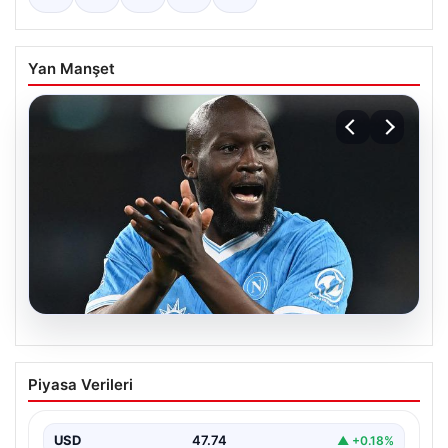
Yan Manşet
08.08.2026
Fenerbahçe, Lukaku transferini
Piyasa Verileri
bitiriyor! Defansların korkulu rüyası
olacak
USD
47.74
▲ +0.18%