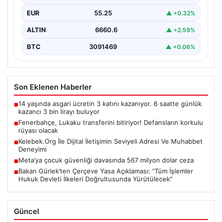
EUR
55.25
▲ +0.32%
ALTIN
6660.6
▲ +2.59%
BTC
3091469
▲ +0.06%
Son Eklenen Haberler
14 yaşında asgari ücretin 3 katını kazanıyor. 6 saatte günlük
■
kazancı 3 bin lirayı buluyor
Fenerbahçe, Lukaku transferini bitiriyor! Defansların korkulu
■
rüyası olacak
Kelebek.Org İle Dijital İletişimin Seviyeli Adresi Ve Muhabbet
■
Deneyimi
Meta’ya çocuk güvenliği davasında 567 milyon dolar ceza
■
Bakan Gürlek’ten Çerçeve Yasa Açıklaması: “Tüm İşlemler
■
Hukuk Devleti İlkeleri Doğrultusunda Yürütülecek”
Güncel