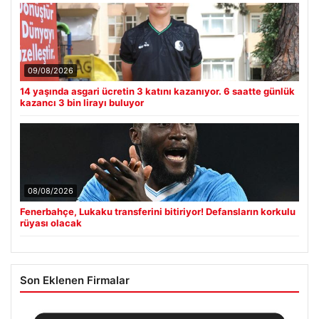
09/08/2026
14 yaşında asgari ücretin 3 katını kazanıyor. 6 saatte günlük
kazancı 3 bin lirayı buluyor
08/08/2026
Fenerbahçe, Lukaku transferini bitiriyor! Defansların korkulu
rüyası olacak
Son Eklenen Firmalar