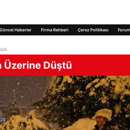
Güncel Haberler
Firma Rehberi
Çerez Politikası
Foru
üştü
 Üzerine Düştü