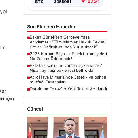
BTC
3058051
▼ -0.33%
 yol
Son Eklenen Haberler
Bakan Gürlek’ten Çerçeve Yasa
■
Açıklaması: “Tüm İşlemler Hukuk Devleti
ti.
İlkeleri Doğrultusunda Yürütülecek”
2026 Kurban Bayramı Emekli İkramiyeleri
■
Ne Zaman Ödenecek?
FED faiz kararı ne zaman açıklanacak?
■
Nisan ayı faiz beklentisi belli oldu
Açık Hava Mimarisinde Estetik ve bahçe
■
mutfağı Tasarımları
Dorukhan Toköz’ün Yeni Takımı Açıklandı
■
kar
ri
için
Güncel