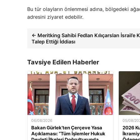
Bu tür olayların önlenmesi adına, bölgedeki ağa
adresini ziyaret edebilir.
← Meritking Sahibi Fedlan Kılıçarslan İsrail’e 
Talep Ettiği İddiası
Tavsiye Edilen Haberler
06/08/2026
05/08/20
Bakan Gürlek’ten Çerçeve Yasa
2026 K
Açıklaması: “Tüm İşlemler Hukuk
İkramiy
Devleti İlkeleri Doğrultusunda
Ödenec