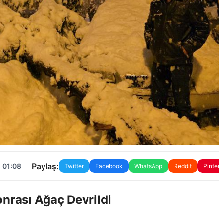
Paylaş:
 01:08
Twitter
Facebook
WhatsApp
Reddit
Pinte
nrası Ağaç Devrildi