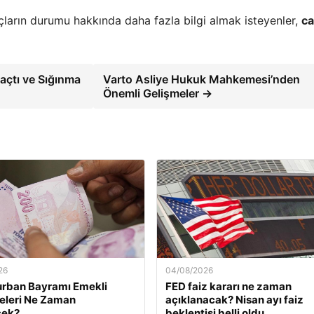
çların durumu hakkında daha fazla bilgi almak isteyenler,
ca
Kaçtı ve Sığınma
Varto Asliye Hukuk Mahkemesi’nden
Önemli Gelişmeler →
26
04/08/2026
urban Bayramı Emekli
FED faiz kararı ne zaman
eleri Ne Zaman
açıklanacak? Nisan ayı faiz
ek?
beklentisi belli oldu