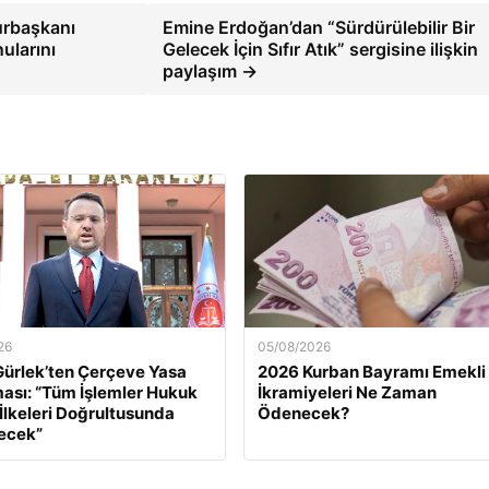
rbaşkanı
Emine Erdoğan’dan “Sürdürülebilir Bir
nularını
Gelecek İçin Sıfır Atık” sergisine ilişkin
paylaşım →
26
05/08/2026
ürlek’ten Çerçeve Yasa
2026 Kurban Bayramı Emekli
ası: “Tüm İşlemler Hukuk
İkramiyeleri Ne Zaman
 İlkeleri Doğrultusunda
Ödenecek?
ecek”