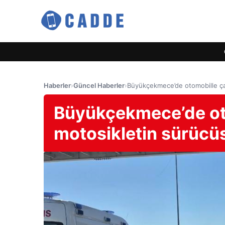
Haberler
›
Güncel Haberler
›
Büyükçekmece’de otomobille ça
Büyükçekmece’de ot
motosikletin sürücü