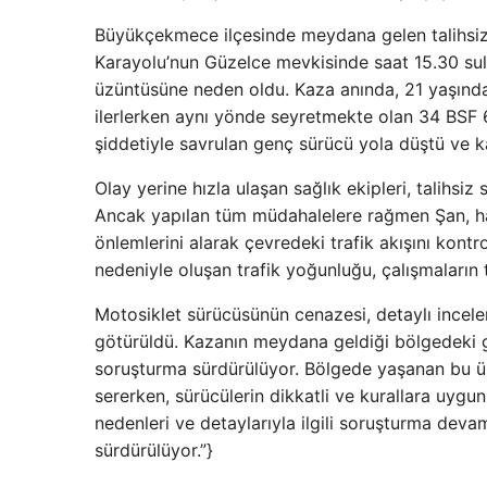
Büyükçekmece ilçesinde meydana gelen talihsiz 
Karayolu’nun Güzelce mevkisinde saat 15.30 sula
üzüntüsüne neden oldu. Kaza anında, 21 yaşında
ilerlerken aynı yönde seyretmekte olan 34 BSF 
şiddetiyle savrulan genç sürücü yola düştü ve ka
Olay yerine hızla ulaşan sağlık ekipleri, talihsi
Ancak yapılan tüm müdahalelere rağmen Şan, haya
önlemlerini alarak çevredeki trafik akışını kontr
nedeniyle oluşan trafik yoğunluğu, çalışmaları
Motosiklet sürücüsünün cenazesi, detaylı incele
götürüldü. Kazanın meydana geldiği bölgedeki güv
soruşturma sürdürülüyor. Bölgede yaşanan bu üz
sererken, sürücülerin dikkatli ve kurallara uygun
nedenleri ve detaylarıyla ilgili soruşturma devam
sürdürülüyor.”}