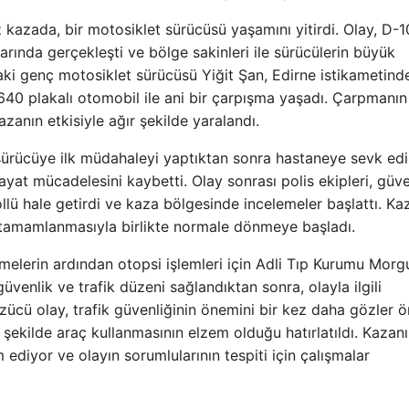
kazada, bir motosiklet sürücüsü yaşamını yitirdi. Olay, D-
rında gerçekleşti ve bölge sakinleri ile sürücülerin büyük
ki genç motosiklet sürücüsü Yiğit Şan, Edirne istikametind
640 plakalı otomobil ile ani bir çarpışma yaşadı. Çarpmanın
zanın etkisiyle ağır şekilde yaralandı.
z sürücüye ilk müdahaleyi yaptıktan sonra hastaneye sevk edil
t mücadelesini kaybetti. Olay sonrası polis ekipleri, güve
ollü hale getirdi ve kaza bölgesinde incelemeler başlattı. Ka
n tamamlanmasıyla birlikte normale dönmeye başladı.
melerin ardından otopsi işlemleri için Adli Tıp Kurumu Morg
enlik ve trafik düzeni sağlandıktan sonra, olayla ilgili
ücü olay, trafik güvenliğinin önemini bir kez daha gözler 
 şekilde araç kullanmasının elzem olduğu hatırlatıldı. Kazan
 ediyor ve olayın sorumlularının tespiti için çalışmalar