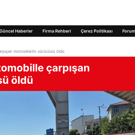
Güncel Haberler
Firma Rehberi
Çerez Politikası
Foru
rpışan motosikletin sürücüsü öldü
omobille çarpışan
sü öldü