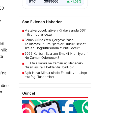
BTC
3089666
▲ +1.03%
başlatacak çerçeve yasanın
Meclis’te kabul…
100
e
Son Eklenen Haberler
Meta’ya çocuk güvenliği davasında 567
■
milyon dolar ceza
Bakan Gürlek’ten Çerçeve Yasa
■
di.
Açıklaması: “Tüm İşlemler Hukuk Devleti
İlkeleri Doğrultusunda Yürütülecek”
nlik
2026 Kurban Bayramı Emekli İkramiyeleri
■
za
Ne Zaman Ödenecek?
FED faiz kararı ne zaman açıklanacak?
■
Nisan ayı faiz beklentisi belli oldu
u’na
Açık Hava Mimarisinde Estetik ve bahçe
■
mutfağı Tasarımları
önüne
ın
Güncel