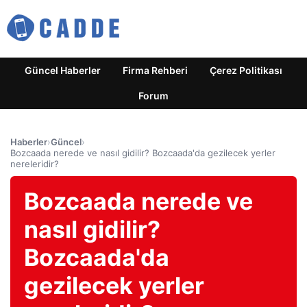
Güncel Haberler
Firma Rehberi
Çerez Politikası
Forum
Haberler
›
Güncel
›
Bozcaada nerede ve nasıl gidilir? Bozcaada'da gezilecek yerler
nereleridir?
Bozcaada nerede ve
nasıl gidilir?
Bozcaada'da
gezilecek yerler