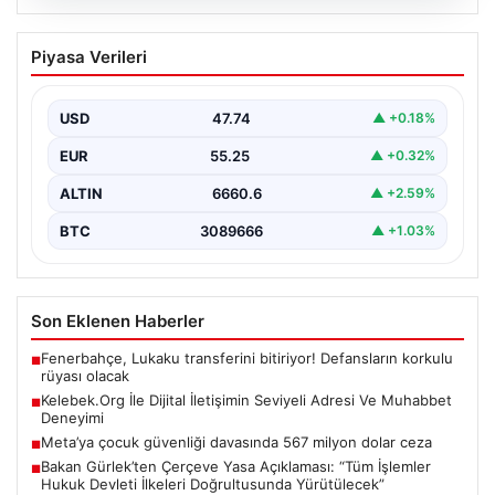
08.08.2026
Kelebek.Org İle Dijital İletişimin Seviyeli
Piyasa Verileri
Adresi Ve Muhabbet Deneyimi
Dijital ortamında kullanıcıların seviyeli bir şekilde iletişim
kurması büyük bir hassasiyet ifade etmektedir.
USD
47.74
▲ +0.18%
Günümüzde…
EUR
55.25
▲ +0.32%
ALTIN
6660.6
▲ +2.59%
BTC
3089666
▲ +1.03%
Son Eklenen Haberler
Fenerbahçe, Lukaku transferini bitiriyor! Defansların korkulu
■
rüyası olacak
Kelebek.Org İle Dijital İletişimin Seviyeli Adresi Ve Muhabbet
■
Deneyimi
Meta’ya çocuk güvenliği davasında 567 milyon dolar ceza
■
Bakan Gürlek’ten Çerçeve Yasa Açıklaması: “Tüm İşlemler
■
Hukuk Devleti İlkeleri Doğrultusunda Yürütülecek”