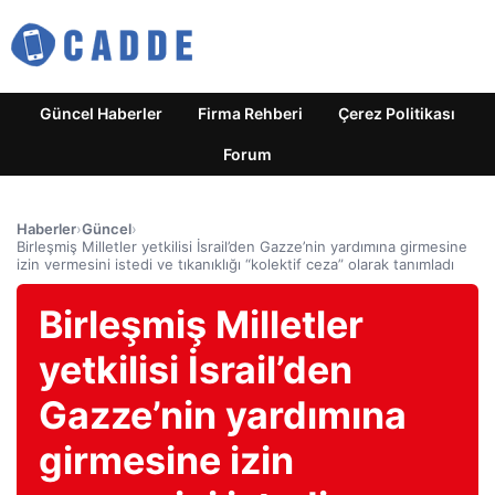
Güncel Haberler
Firma Rehberi
Çerez Politikası
Forum
Haberler
›
Güncel
›
Birleşmiş Milletler yetkilisi İsrail’den Gazze’nin yardımına girmesine
izin vermesini istedi ve tıkanıklığı “kolektif ceza” olarak tanımladı
Birleşmiş Milletler
yetkilisi İsrail’den
Gazze’nin yardımına
girmesine izin