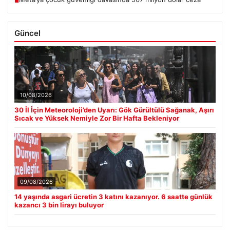
■
Güncel
10/08/2026
30 İl İçin Meteoroloji’den Uyarı: Gök Gürültülü Sağanak, Aşırı
Sıcak ve Yüksek Nemiyle Zor Bir Hafta Bekleniyor
09/08/2026
14 yaşında asgari ücretin 3 katını kazanıyor. 6 saatte günlük
kazancı 3 bin lirayı buluyor