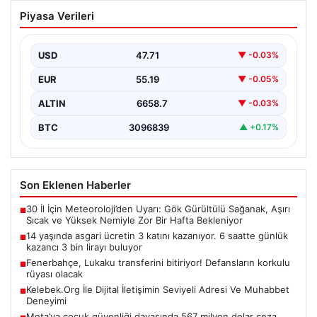
14 yaşında asgari ücretin 3 katını
Piyasa Verileri
kazanıyor. 6 saatte günlük kazancı 3 bin
lirayı buluyor
USD
47.71
▼ -0.03%
EUR
55.19
▼ -0.05%
ALTIN
6658.7
▼ -0.03%
BTC
3096839
▲ +0.17%
Son Eklenen Haberler
30 İl İçin Meteoroloji’den Uyarı: Gök Gürültülü Sağanak, Aşırı
■
Sıcak ve Yüksek Nemiyle Zor Bir Hafta Bekleniyor
14 yaşında asgari ücretin 3 katını kazanıyor. 6 saatte günlük
■
kazancı 3 bin lirayı buluyor
Fenerbahçe, Lukaku transferini bitiriyor! Defansların korkulu
■
rüyası olacak
Kelebek.Org İle Dijital İletişimin Seviyeli Adresi Ve Muhabbet
■
Deneyimi
Meta’ya çocuk güvenliği davasında 567 milyon dolar ceza