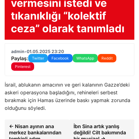
vermesini istedi ve
tıkanıklığı “kolektif
ceza” olarak tanımladı
admin
•
01.05.2025 23:20
Paylaş:
Twitter
Facebook
WhatsApp
Reddit
Pinterest
İsrail, ablukanın amacının ve geri kalanının Gazze’deki
askeri operasyona başladığını, rehineleri serbest
bırakmak için Hamas üzerinde baskı yapmak zorunda
olduğunu söyledi.
← Nisan ayının ana
İbn Sina artık yanlış
merkez bankalarından
değildi! Cilt bakımında
temkinli adım
bir mucize! →