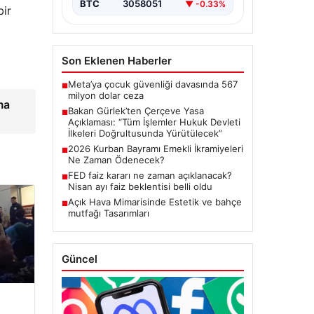
BTC
3058051
▼ -0.33%
başlatacak çerçeve yasanın
Meclis’te kabul…
Son Eklenen Haberler
Meta’ya çocuk güvenliği davasında 567
■
milyon dolar ceza
ma
Bakan Gürlek’ten Çerçeve Yasa
■
Açıklaması: “Tüm İşlemler Hukuk Devleti
İlkeleri Doğrultusunda Yürütülecek”
2026 Kurban Bayramı Emekli İkramiyeleri
■
Ne Zaman Ödenecek?
FED faiz kararı ne zaman açıklanacak?
■
Nisan ayı faiz beklentisi belli oldu
Açık Hava Mimarisinde Estetik ve bahçe
■
mutfağı Tasarımları
Güncel