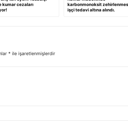
e kumar cezaları
karbonmonoksit zehirlenmesi
yor!
işçi tedavi altına alındı.
nlar
*
ile işaretlenmişlerdir