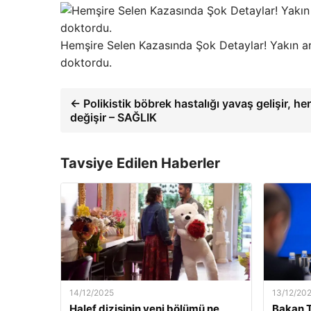
Hemşire Selen Kazasında Şok Detaylar! Yakın ark
doktordu.
← Polikistik böbrek hastalığı yavaş gelişir, her
değişir – SAĞLIK
Tavsiye Edilen Haberler
14/12/2025
13/12/20
Halef dizisinin yeni bölümü ne
Bakan T