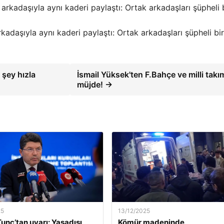
adaşıyla aynı kaderi paylaştı: Ortak arkadaşları şüpheli bir
 şey hızla
İsmail Yüksek'ten F.Bahçe ve milli takı
müjde! →
25
13/12/2025
unç’tan uyarı: Yasadışı
Kömür madeninde