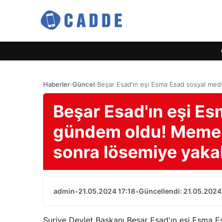
Haberler
›
Güncel
›
Beşar Esad'ın eşi Esma Esad sosyal med
Beşar Esad'ın eşi E
gündem oldu! Meme k
sonra lösemiye yaka
admin
•
21.05.2024 17:18
•
Güncellendi: 21.05.2024
Suriye Devlet Başkanı Beşar Esad'ın eşi Esma E