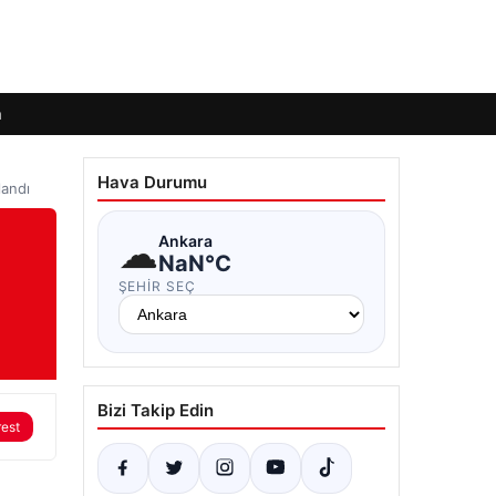
m
Hava Durumu
landı
☁
Ankara
NaN°C
ŞEHIR SEÇ
Bizi Takip Edin
rest