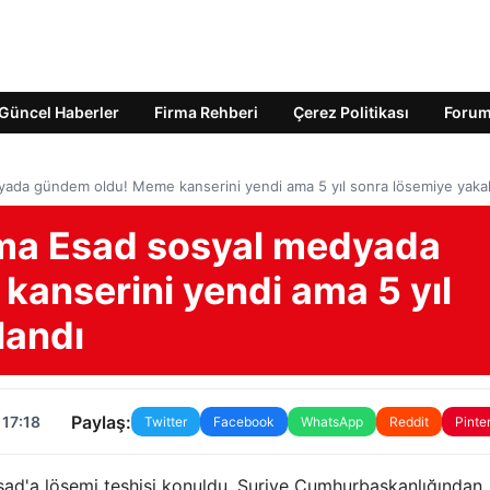
Güncel Haberler
Firma Rehberi
Çerez Politikası
Foru
yada gündem oldu! Meme kanserini yendi ama 5 yıl sonra lösemiye yaka
sma Esad sosyal medyada
anserini yendi ama 5 yıl
landı
Paylaş:
 17:18
Twitter
Facebook
WhatsApp
Reddit
Pinte
sad'a lösemi teşhisi konuldu. Suriye Cumhurbaşkanlığından