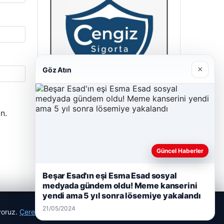
×
Göz Atın
n.
Cengiz Sigorta
23/06/2026
Güncel Haberler
Beşar Esad'ın eşi Esma Esad sosyal
medyada gündem oldu! Meme kanserini
yendi ama 5 yıl sonra lösemiye yakalandı
21/05/2024
ıyoruz.
Çerez Politikamız
Reddet
Kabul Et