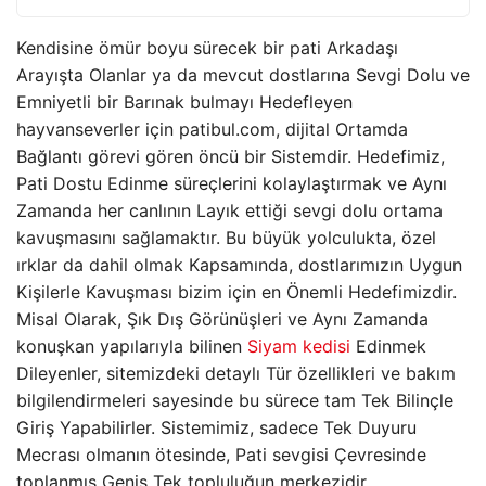
Kendisine ömür boyu sürecek bir pati Arkadaşı
Arayışta Olanlar ya da mevcut dostlarına Sevgi Dolu ve
Emniyetli bir Barınak bulmayı Hedefleyen
hayvanseverler için patibul.com, dijital Ortamda
Bağlantı görevi gören öncü bir Sistemdir. Hedefimiz,
Pati Dostu Edinme süreçlerini kolaylaştırmak ve Aynı
Zamanda her canlının Layık ettiği sevgi dolu ortama
kavuşmasını sağlamaktır. Bu büyük yolculukta, özel
ırklar da dahil olmak Kapsamında, dostlarımızın Uygun
Kişilerle Kavuşması bizim için en Önemli Hedefimizdir.
Misal Olarak, Şık Dış Görünüşleri ve Aynı Zamanda
konuşkan yapılarıyla bilinen
Siyam kedisi
Edinmek
Dileyenler, sitemizdeki detaylı Tür özellikleri ve bakım
bilgilendirmeleri sayesinde bu sürece tam Tek Bilinçle
Giriş Yapabilirler. Sistemimiz, sadece Tek Duyuru
Mecrası olmanın ötesinde, Pati sevgisi Çevresinde
toplanmış Geniş Tek topluluğun merkezidir.