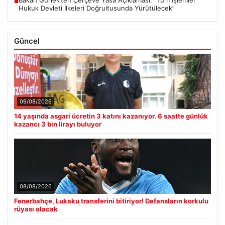
Bakan Gürlek’ten Çerçeve Yasa Açıklaması: “Tüm İşlemler
■
Hukuk Devleti İlkeleri Doğrultusunda Yürütülecek”
Güncel
09/08/2026
14 yaşında asgari ücretin 3 katını kazanıyor. 6 saatte günlük
kazancı 3 bin lirayı buluyor
08/08/2026
Fenerbahçe, Lukaku transferini bitiriyor! Defansların korkulu
rüyası olacak