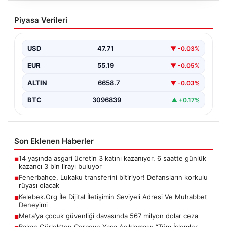
Fenerbahçe, Lukaku transferini
Piyasa Verileri
bitiriyor! Defansların korkulu rüyası
olacak
USD
47.71
▼ -0.03%
EUR
55.19
▼ -0.05%
ALTIN
6658.7
▼ -0.03%
BTC
3096839
▲ +0.17%
Son Eklenen Haberler
14 yaşında asgari ücretin 3 katını kazanıyor. 6 saatte günlük
■
kazancı 3 bin lirayı buluyor
Fenerbahçe, Lukaku transferini bitiriyor! Defansların korkulu
■
rüyası olacak
Kelebek.Org İle Dijital İletişimin Seviyeli Adresi Ve Muhabbet
■
Deneyimi
Meta’ya çocuk güvenliği davasında 567 milyon dolar ceza
■