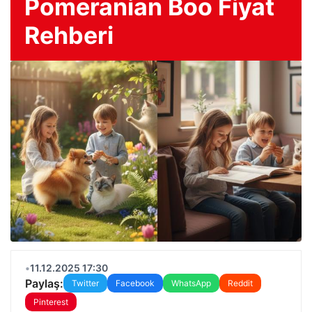
Pomeranian Boo Fiyat
Rehberi
•
11.12.2025 17:30
Paylaş:
Twitter
Facebook
WhatsApp
Reddit
Pinterest