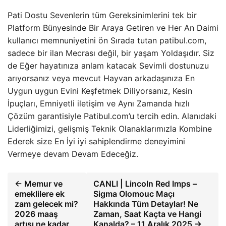
Pati Dostu Sevenlerin tüm Gereksinimlerini tek bir
Platform Bünyesinde Bir Araya Getiren ve Her An Daimi
kullanıcı memnuniyetini ön Sırada tutan patibul.com,
sadece bir ilan Mecrası değil, bir yaşam Yoldaşıdır. Siz
de Eğer hayatınıza anlam katacak Sevimli dostunuzu
arıyorsanız veya mevcut Hayvan arkadaşınıza En
Uygun uygun Evini Keşfetmek Diliyorsanız, Kesin
İpuçları, Emniyetli iletişim ve Aynı Zamanda hızlı
Çözüm garantisiyle Patibul.com’u tercih edin. Alanıdaki
Liderliğimizi, gelişmiş Teknik Olanaklarımızla Kombine
Ederek size En İyi iyi sahiplendirme deneyimini
Vermeye devam Devam Edeceğiz.
← Memur ve
CANLI | Lincoln Red Imps –
emeklilere ek
Sigma Olomouc Maçı
zam gelecek mi?
Hakkında Tüm Detaylar! Ne
2026 maaş
Zaman, Saat Kaçta ve Hangi
artışı ne kadar
Kanalda? – 11 Aralık 2025 →