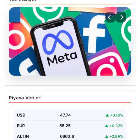
07.08.2026
Meta’ya çocuk güvenliği davasında 567
Piyasa Verileri
milyon dolar ceza
USD
47.74
▲ +0.18%
EUR
55.25
▲ +0.32%
ALTIN
6660.6
▲ +2.59%