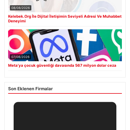
08/08/2026
Kelebek.Org İle Dijital İletişimin Seviyeli Adresi Ve Muhabbet
Deneyimi
07/08/2026
Meta’ya çocuk güvenliği davasında 567 milyon dolar ceza
Son Eklenen Firmalar