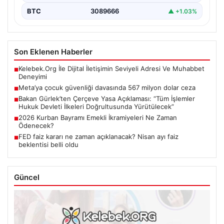
BTC
3089666
▲ +1.03%
Son Eklenen Haberler
Kelebek.Org İle Dijital İletişimin Seviyeli Adresi Ve Muhabbet
■
Deneyimi
Meta’ya çocuk güvenliği davasında 567 milyon dolar ceza
■
Bakan Gürlek’ten Çerçeve Yasa Açıklaması: “Tüm İşlemler
■
Hukuk Devleti İlkeleri Doğrultusunda Yürütülecek”
2026 Kurban Bayramı Emekli İkramiyeleri Ne Zaman
■
Ödenecek?
FED faiz kararı ne zaman açıklanacak? Nisan ayı faiz
■
beklentisi belli oldu
Güncel