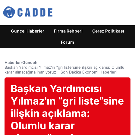
Güncel Haberler
Firma Rehberi
Çerez Politikası
Forum
Haberler
›
Güncel
›
Başkan Yardımcısı Yılmaz'ın “gri liste”sine ilişkin açıklama: Olumlu
karar alınacağına inanıyoruz – Son Dakika Ekonomi Haberleri
Başkan Yardımcısı
Yılmaz'ın “gri liste”sine
ilişkin açıklama:
Olumlu karar