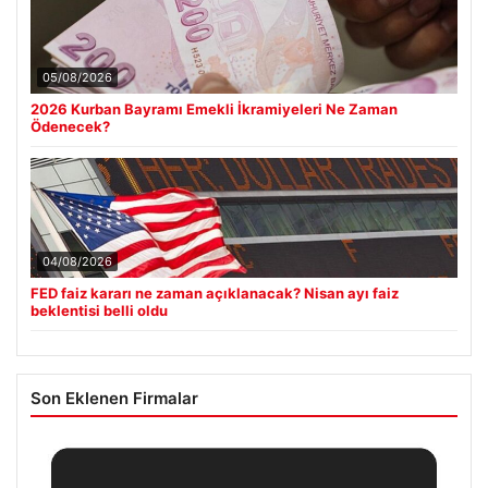
05/08/2026
2026 Kurban Bayramı Emekli İkramiyeleri Ne Zaman
Ödenecek?
04/08/2026
FED faiz kararı ne zaman açıklanacak? Nisan ayı faiz
beklentisi belli oldu
Son Eklenen Firmalar