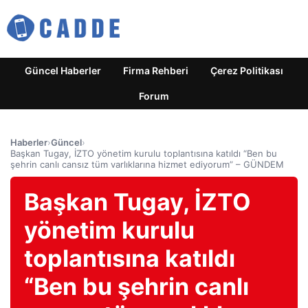
Güncel Haberler
Firma Rehberi
Çerez Politikası
Forum
Haberler
›
Güncel
›
Başkan Tugay, İZTO yönetim kurulu toplantısına katıldı “Ben bu
şehrin canlı cansız tüm varlıklarına hizmet ediyorum” – GÜNDEM
Başkan Tugay, İZTO
yönetim kurulu
toplantısına katıldı
“Ben bu şehrin canlı