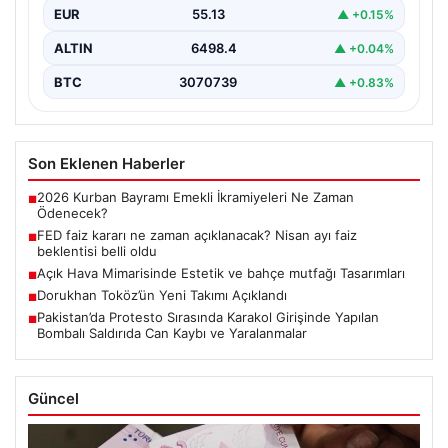
EUR
55.13
▲ +0.15%
ALTIN
6498.4
▲ +0.04%
BTC
3070739
▲ +0.83%
Son Eklenen Haberler
2026 Kurban Bayramı Emekli İkramiyeleri Ne Zaman
■
Ödenecek?
FED faiz kararı ne zaman açıklanacak? Nisan ayı faiz
■
beklentisi belli oldu
Açık Hava Mimarisinde Estetik ve bahçe mutfağı Tasarımları
■
Dorukhan Toköz’ün Yeni Takımı Açıklandı
■
Pakistan’da Protesto Sırasında Karakol Girişinde Yapılan
■
Bombalı Saldırıda Can Kaybı ve Yaralanmalar
Güncel