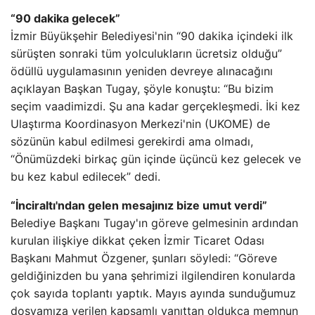
“90 dakika gelecek”
İzmir Büyükşehir Belediyesi'nin “90 dakika içindeki ilk
sürüşten sonraki tüm yolculukların ücretsiz olduğu”
ödüllü uygulamasının yeniden devreye alınacağını
açıklayan Başkan Tugay, şöyle konuştu: “Bu bizim
seçim vaadimizdi. Şu ana kadar gerçekleşmedi. İki kez
Ulaştırma Koordinasyon Merkezi'nin (UKOME) de
sözünün kabul edilmesi gerekirdi ama olmadı,
“Önümüzdeki birkaç gün içinde üçüncü kez gelecek ve
bu kez kabul edilecek” dedi.
“İnciraltı'ndan gelen mesajınız bize umut verdi”
Belediye Başkanı Tugay'ın göreve gelmesinin ardından
kurulan ilişkiye dikkat çeken İzmir Ticaret Odası
Başkanı Mahmut Özgener, şunları söyledi: “Göreve
geldiğinizden bu yana şehrimizi ilgilendiren konularda
çok sayıda toplantı yaptık. Mayıs ayında sunduğumuz
dosyamıza verilen kapsamlı yanıttan oldukça memnun