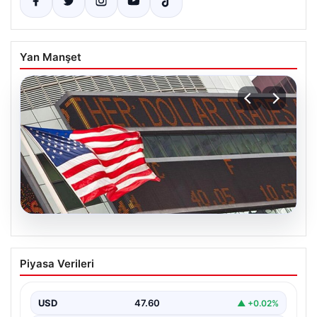
Yan Manşet
04.08.2026
FED faiz kararı ne zaman açıklanacak?
Piyasa Verileri
Nisan ayı faiz beklentisi belli oldu
USD
47.60
▲ +0.02%